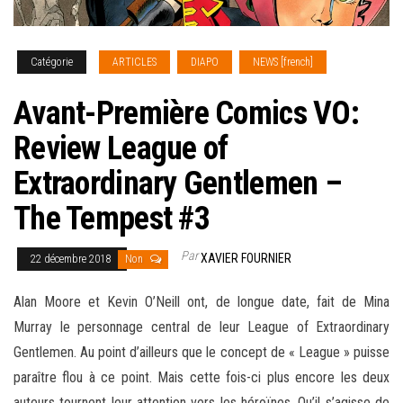
Catégorie
ARTICLES
DIAPO
NEWS [french]
Avant-Première Comics VO:
Review League of
Extraordinary Gentlemen –
The Tempest #3
Par
XAVIER FOURNIER
22 décembre 2018
Non
Alan Moore et Kevin O’Neill ont, de longue date, fait de Mina
Murray le personnage central de leur League of Extraordinary
Gentlemen. Au point d’ailleurs que le concept de « League » puisse
paraître flou à ce point. Mais cette fois-ci plus encore les deux
auteurs tournent leur attention vers les héroïnes. Qu’il s’agisse de