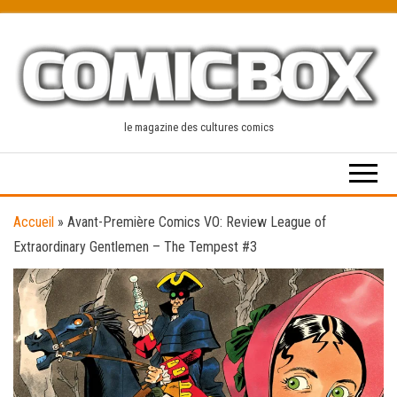
Skip
to
the
content
le magazine des cultures comics
Accueil
»
Avant-Première Comics VO: Review League of
Extraordinary Gentlemen – The Tempest #3