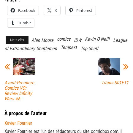
Partager :
Facebook
X
Pinterest
Tumblr
comics
Kevin O'Neill
Alan Moore
IDW
League
Mots-clés
Tempest
of Extraordinary Gentlemen
Top Shelf
Avant-Première
Titans S01E11
Comics VO:
Review Infinity
Wars #6
À propos de l’auteur
Xavier Fournier
Xavier Fournier est l'un des rédacteurs du site comicbox.com, il