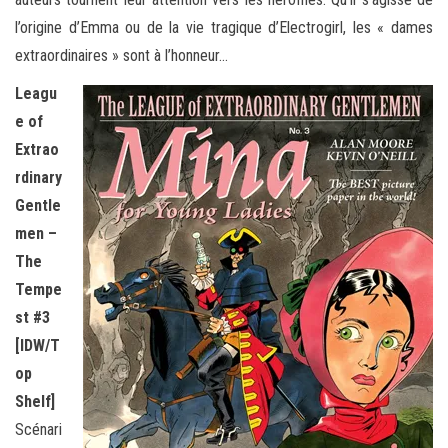
l’origine d’Emma ou de la vie tragique
d’Electrogirl, les « dames
extraordinaires » sont à l’honneur…
Leagu
e of
Extrao
rdinary
Gentle
men –
The
Tempe
st #3
[IDW/T
op
Shelf]
Scénari