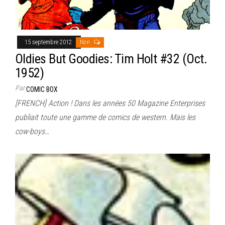
15 septembre 2012
Non
Oldies But Goodies: Tim Holt #32 (Oct.
1952)
Par
COMIC BOX
[FRENCH] Action ! Dans les années 50 Magazine Enterprises
publiait toute une gamme de comics de western. Mais les
cow-boys…