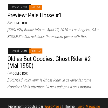
12 avril 2010
Non
Preview: Pale Horse #1
Par
COMIC BOX
[ENGLISH] Boom! tells us: April 12, 2010 – Los Angeles, CA –
BOOM! Studios redefines the western genre with the…
29 août 2009
Non
Oldies But Goodies: Ghost Rider #2
(Mai 1950)
Par
COMIC BOX
[FRENCH] Voici venir le Ghost Rider, le cavalier fantôme
d’origine ! Mais attention ! Il ne s’agit pas d’un « motard…
Fièrement propulsé par
WordPress
|
Thème :
Envo Magazine