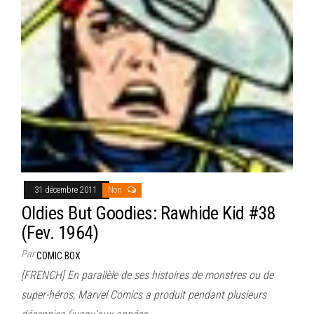
31 décembre 2011
Non
Oldies But Goodies: Rawhide Kid #38
(Fev. 1964)
Par
COMIC BOX
[FRENCH] En parallèle de ses histoires de monstres ou de
super-héros, Marvel Comics a produit pendant plusieurs