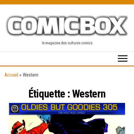
Skip
to
the
content
le magazine des cultures comics
Accueil
»
Western
Étiquette :
Western