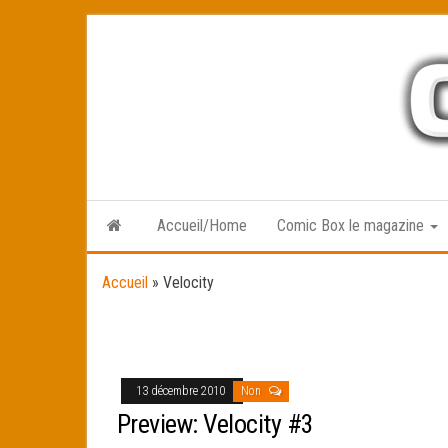
Skip
to
the
content
Accueil/Home
Comic Box le magazine
Accueil
»
Velocity
13 décembre 2010
Non
Preview: Velocity #3