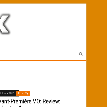
28 juin 2010
Non
vant-Première VO: Review: