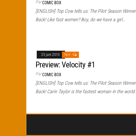
Par
COMIC BOX
[ENGLISH] Top Cow tells us: The Pilot Season Winner
Back! Like fast women? Boy, do we have a girl…
25 juin 2010
Non
Preview: Velocity #1
Par
COMIC BOX
[ENGLISH] Top Cow tells us: The Pilot Season Winner
Back! Carin Taylor is the fastest woman in the world