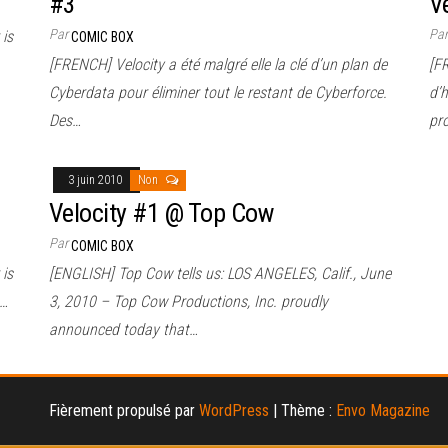
#3
V
Par
Pa
 is
COMIC BOX
[FRENCH] Velocity a été malgré elle la clé d’un plan de
[FR
Cyberdata pour éliminer tout le restant de Cyberforce.
d’h
Des…
pr
3 juin 2010
Non
Velocity #1 @ Top Cow
Par
COMIC BOX
 is
[ENGLISH] Top Cow tells us: LOS ANGELES, Calif., June
.…
3, 2010 – Top Cow Productions, Inc. proudly
announced today that…
Fièrement propulsé par
WordPress
|
Thème :
Envo Magazine