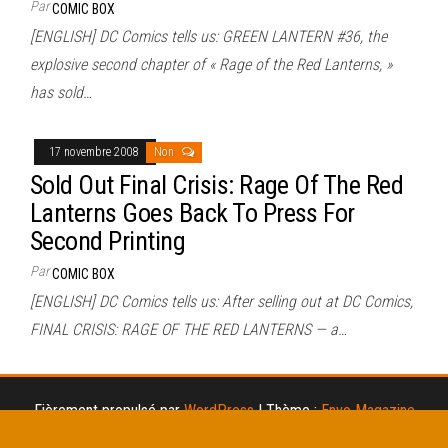
Par
COMIC BOX
[ENGLISH] DC Comics tells us: GREEN LANTERN #36, the
explosive second chapter of « Rage of the Red Lanterns, »
has sold…
17 novembre 2008
Non
Sold Out Final Crisis: Rage Of The Red
Lanterns Goes Back To Press For
Second Printing
Par
COMIC BOX
[ENGLISH] DC Comics tells us: After selling out at DC Comics,
FINAL CRISIS: RAGE OF THE RED LANTERNS — a…
Fièrement propulsé par
WordPress
|
Thème :
Envo Magazine