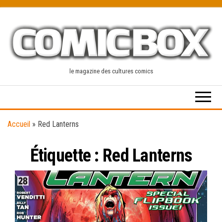
Skip
to
the
content
le magazine des cultures comics
Accueil
»
Red Lanterns
Étiquette :
Red Lanterns