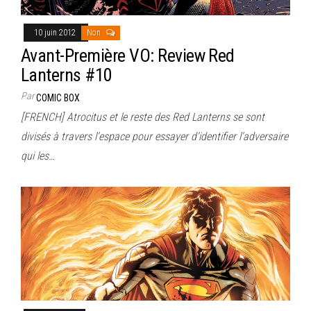
10 juin 2012
Non
Avant-Première VO: Review Red
Lanterns #10
Par
COMIC BOX
[FRENCH] Atrocitus et le reste des Red Lanterns se sont
divisés à travers l’espace pour essayer d’identifier l’adversaire
qui les…