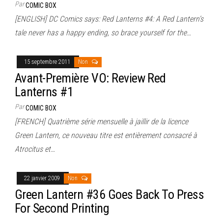
Par
COMIC BOX
[ENGLISH] DC Comics says: Red Lanterns #4: A Red Lantern’s
tale never has a happy ending, so brace yourself for the…
15 septembre 2011
Non
Avant-Première VO: Review Red
Lanterns #1
Par
COMIC BOX
[FRENCH] Quatrième série mensuelle à jaillir de la licence
Green Lantern, ce nouveau titre est entièrement consacré à
Atrocitus et…
22 janvier 2009
Non
Green Lantern #36 Goes Back To Press
For Second Printing