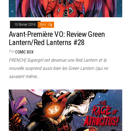
10 février 2014
Non
Avant-Première VO: Review Green
Lantern/Red Lanterns #28
Par
COMIC BOX
FRENCH] Supergirl est devenue une Red Lantern et la
nouvelle surprend aussi bien les Green Lantern (qui ne
savaient même…