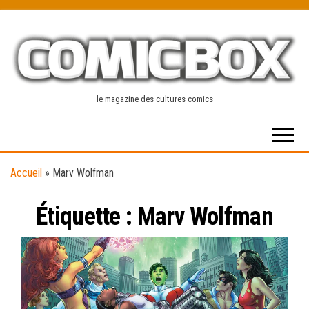
Skip
to
the
content
le magazine des cultures comics
Accueil
»
Marv Wolfman
Étiquette :
Marv Wolfman