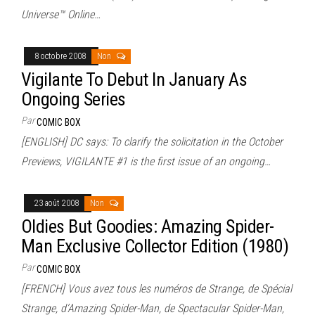
Universe™ Online…
8 octobre 2008
Non
Vigilante To Debut In January As
Ongoing Series
Par
COMIC BOX
[ENGLISH] DC says: To clarify the solicitation in the October
Previews, VIGILANTE #1 is the first issue of an ongoing…
23 août 2008
Non
Oldies But Goodies: Amazing Spider-
Man Exclusive Collector Edition (1980)
Par
COMIC BOX
[FRENCH] Vous avez tous les numéros de Strange, de Spécial
Strange, d’Amazing Spider-Man, de Spectacular Spider-Man,