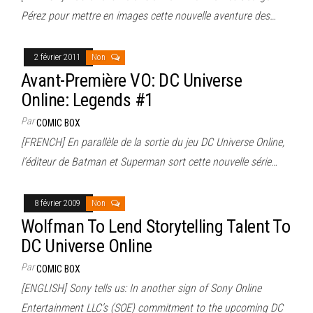
Pérez pour mettre en images cette nouvelle aventure des…
2 février 2011
Non
Avant-Première VO: DC Universe
Online: Legends #1
Par
COMIC BOX
[FRENCH] En parallèle de la sortie du jeu DC Universe Online,
l’éditeur de Batman et Superman sort cette nouvelle série…
8 février 2009
Non
Wolfman To Lend Storytelling Talent To
DC Universe Online
Par
COMIC BOX
[ENGLISH] Sony tells us: In another sign of Sony Online
Entertainment LLC’s (SOE) commitment to the upcoming DC