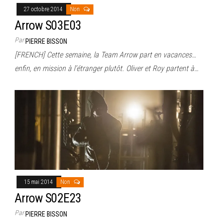
27 octobre 2014
Non
Arrow S03E03
Par
PIERRE BISSON
[FRENCH] Cette semaine, la Team Arrow part en vacances…
enfin, en mission à l’étranger plutôt. Oliver et Roy partent à…
15 mai 2014
Non
Arrow S02E23
Par
PIERRE BISSON