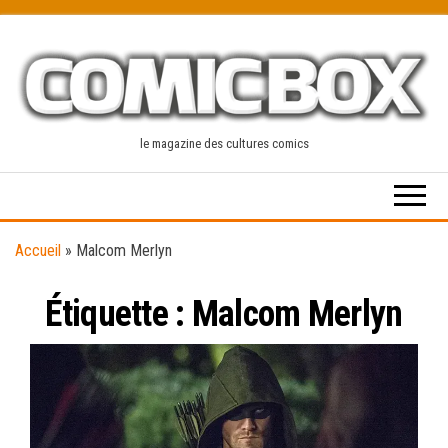
Skip
to
the
content
le magazine des cultures comics
Accueil
»
Malcom Merlyn
Étiquette :
Malcom Merlyn