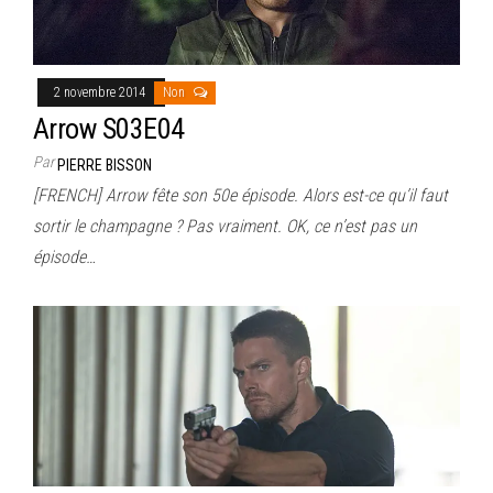
2 novembre 2014
Non
Arrow S03E04
Par
PIERRE BISSON
[FRENCH] Arrow fête son 50e épisode. Alors est-ce qu’il faut
sortir le champagne ? Pas vraiment. OK, ce n’est pas un
épisode…