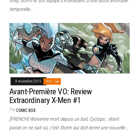
Grey, Storm et son équipe s’intéressent à une autre anomalie
temporelle…
9 novembre 2015
Non
Avant-Première VO: Review
Extraordinary X-Men #1
Par
COMIC BOX
[FRENCH] Wolverine mort depuis un bail, Cyclops… étant
passé on ne sait où, c’est Storm qui doit écrire une nouvelle…