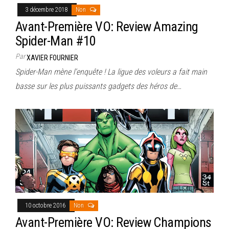
3 décembre 2018
Non
Avant-Première VO: Review Amazing
Spider-Man #10
Par
XAVIER FOURNIER
Spider-Man mène l’enquête ! La ligue des voleurs a fait main
basse sur les plus puissants gadgets des héros de…
10 octobre 2016
Non
Avant-Première VO: Review Champions