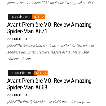
jours se tenait l’édition 2012 du Festival d’Angoulême. Et la…
13 octobre 2011
Non
Avant-Première VO: Review Amazing
Spider-Man #671
Par
COMIC BOX
[FRENCH] Spider-Island continue et, cette fois, l’événement
annoncé depuis les premiers teasers est là : Mary-Jane
Watson a à son…
2 septembre 2011
Non
Avant-Première VO: Review Amazing
Spider-Man #668
Par
COMIC BOX
[FRENCH] Etre Spider-Man est visiblement devenu (très)