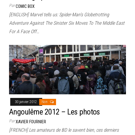
Par
COMIC BOX
[ENGLISH] Marvel tells us: Spider-Man’s Globetrotting
Adventure Against The Sinister Six Moves To The Middle East
For A Face Off…
30 janvier 2012
Non
Angoulême 2012 – Les photos
Par
XAVIER FOURNIER
[FRENCH] Les amateurs de BD le savent bien, ces derniers