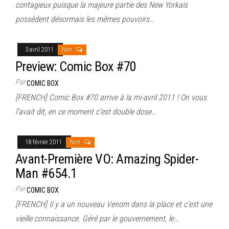
contagieux puisque la majeure partie des New Yorkais
possèdent désormais les mêmes pouvoirs…
3 avril 2011
Non
Preview: Comic Box #70
Par
COMIC BOX
[FRENCH] Comic Box #70 arrive à la mi-avril 2011 ! On vous
l’avait dit, en ce moment c’est double dose…
18 février 2011
Non
Avant-Première VO: Amazing Spider-
Man #654.1
Par
COMIC BOX
[FRENCH] Il y a un nouveau Venom dans la place et c’est une
vieille connaissance. Géré par le gouvernement, le…