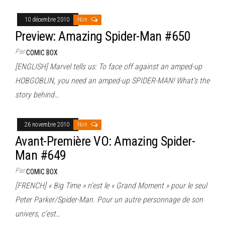
10 décembre 2010
Non
Preview: Amazing Spider-Man #650
Par
COMIC BOX
[ENGLISH] Marvel tells us: To face off against an amped-up
HOBGOBLIN, you need an amped-up SPIDER-MAN! What’s the
story behind…
26 novembre 2010
Non
Avant-Première VO: Amazing Spider-
Man #649
Par
COMIC BOX
[FRENCH] « Big Time » n’est le « Grand Moment » pour le seul
Peter Parker/Spider-Man. Pour un autre personnage de son
univers, c’est…