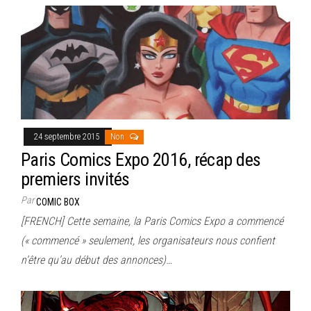
24 septembre 2015
Non
Paris Comics Expo 2016, récap des
premiers invités
Par
COMIC BOX
[FRENCH] Cette semaine, la Paris Comics Expo a commencé
(« commencé » seulement, les organisateurs nous confient
n’être qu’au début des annonces)…