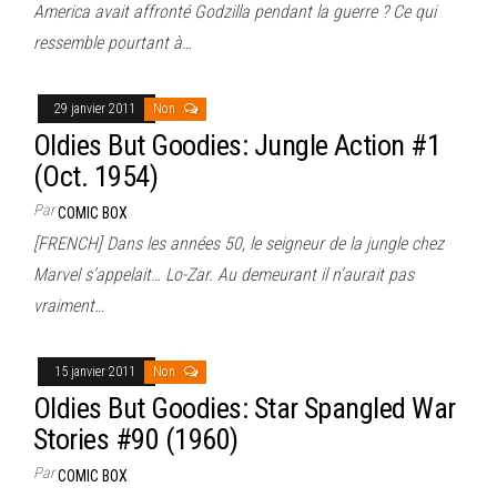
America avait affronté Godzilla pendant la guerre ? Ce qui
ressemble pourtant à…
29 janvier 2011
Non
Oldies But Goodies: Jungle Action #1
(Oct. 1954)
Par
COMIC BOX
[FRENCH] Dans les années 50, le seigneur de la jungle chez
Marvel s’appelait… Lo-Zar. Au demeurant il n’aurait pas
vraiment…
15 janvier 2011
Non
Oldies But Goodies: Star Spangled War
Stories #90 (1960)
Par
COMIC BOX