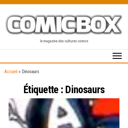
Skip
to
the
content
le magazine des cultures comics
Accueil
»
Dinosaurs
Étiquette :
Dinosaurs