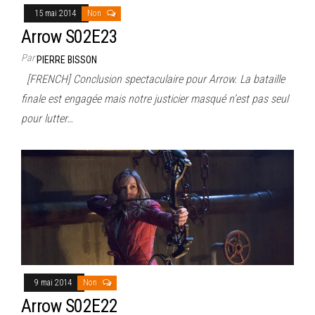
15 mai 2014
Non
Arrow S02E23
Par
PIERRE BISSON
[FRENCH] Conclusion spectaculaire pour Arrow. La bataille
finale est engagée mais notre justicier masqué n’est pas seul
pour lutter…
9 mai 2014
Non
Arrow S02E22