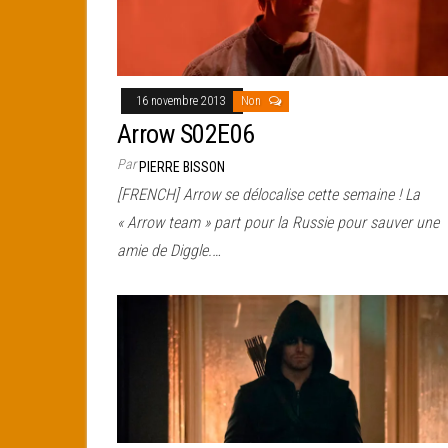
16 novembre 2013
Non
Arrow S02E06
Par
PIERRE BISSON
[FRENCH] Arrow se délocalise cette semaine ! La
« Arrow team » part pour la Russie pour sauver une
amie de Diggle.…