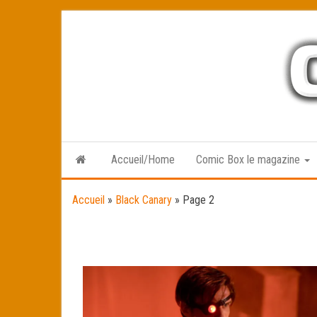
Skip
to
the
content
Accueil/Home
Comic Box le magazine
Accueil
»
Black Canary
»
Page 2