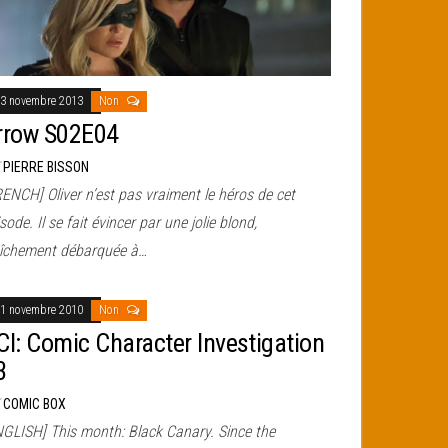
3 novembre 2013
Non
rrow S02E04
r
PIERRE BISSON
ENCH] Oliver n’est pas vraiment le héros de cet
sode. Il se fait évincer par une jolie blond,
aîchement débarquée à…
1 novembre 2010
Non
CI: Comic Character Investigation
3
r
COMIC BOX
NGLISH] This month: Black Canary. Since the