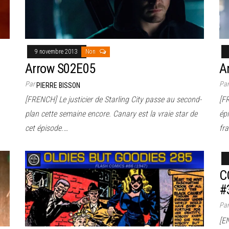
9 novembre 2013
Non
Arrow S02E05
A
Par
Pa
PIERRE BISSON
[FRENCH] Le justicier de Starling City passe au second-
[FR
plan cette semaine encore. Canary est la vraie star de
épi
cet épisode.…
fr
C
#
Pa
[E