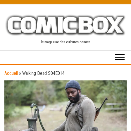
Skip
to
the
content
le magazine des cultures comics
Accueil
»
Walking Dead S04E014