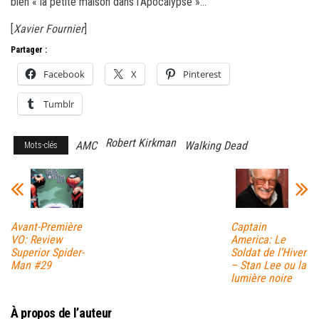
bien « la petite maison dans l’Apocalypse »…
[
Xavier Fournier
]
Partager :
Facebook
X
Pinterest
Tumblr
Robert Kirkman
AMC
Walking Dead
Mots-clés
Avant-Première
Captain
VO: Review
America: Le
Superior Spider-
Soldat de l’Hiver
Man #29
– Stan Lee ou la
lumière noire
À propos de l’auteur