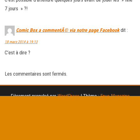
7 jours » ?!
Comic Box a commentÃ© via notre page Facebook
dit :
18 mars 2014 à 19:13
C’est à dire ?
Les commentaires sont fermés.
Fièrement propulsé par
WordPress
|
Thème :
Envo Magazine