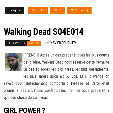
Catégorie
ARTICLES
DIAPO
NEWS [french]
SERIES
TV
Walking Dead S04E014
Par
XAVIER FOURNIER
17 mars 2014
Non
[FRENCH] Après un des prégénériques les plus courts
de la série, Walking Dead nous réserve cette semaine
un des épisodes les plus tarés, les plus dérangeants,
les plus amers qu’on ait pu voir. Et si d’avance on
savait qu’un détachement comportant Tyreese et Carol était
promis
à des situations conflictuelles, rien ne nous préparait à
quelque chose de ce niveau.
GIRL POWER ?