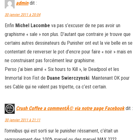
admin
dit :
30 janvier 2011 à 20:04
Enfin
Michel Lacombe
va pas s’excuser de ne pas avoir un
graphisme « sale » non plus. D’autant que contraire je trouve que
certains autres dessinateurs du Punisher ont eut la vie belle en se
contentant de renverser le pot d’encre pour faire « noir » mais en
ne construisant pas forcément leur graphisme.
Perso j’ai bien aimé « Six hours to Kill », le Deadpool et les
Immortal Iron Fist de
Duane Swierczynski
. Maintenant OK pour
ses Cable qui ne valent pas tripette, ca c’est certain.
Crush Coffee a commentÃ© via notre page Facebook
dit :
30 janvier 2011 à 21:11
l’omnibus qui est sorti sur le punisher réssament, c’était un
regroupement des 100% marvel ou des marvel MAX ????