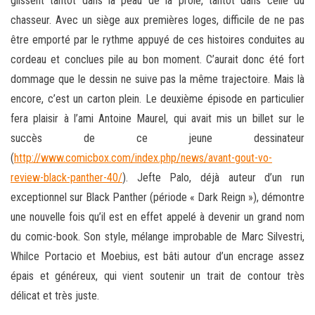
glissent tantôt dans la peau de la proie, tantôt dans celle du
chasseur. Avec un siège aux premières loges, difficile de ne pas
être emporté par le rythme appuyé de ces histoires conduites au
cordeau et conclues pile au bon moment. C’aurait donc été fort
dommage que le dessin ne suive pas la même trajectoire. Mais là
encore, c’est un carton plein. Le deuxième épisode en particulier
fera plaisir à l’ami Antoine Maurel, qui avait mis un billet sur le
succès de ce jeune dessinateur
(
http://www.comicbox.com/index.php/news/avant-gout-vo-
review-black-panther-40/
). Jefte Palo, déjà auteur d’un run
exceptionnel sur Black Panther (période « Dark Reign »), démontre
une nouvelle fois qu’il est en effet appelé à devenir un grand nom
du comic-book. Son style, mélange improbable de Marc Silvestri,
Whilce Portacio et Moebius, est bâti autour d’un encrage assez
épais et généreux, qui vient soutenir un trait de contour très
délicat et très juste.