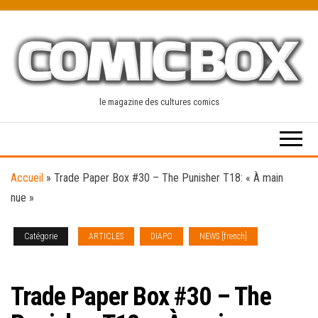
Skip
to
the
content
le magazine des cultures comics
Accueil
»
Trade Paper Box #30 – The Punisher T18: « À main
nue »
Catégorie
ARTICLES
DIAPO
NEWS [french]
TRADE
PAPER BOX
Trade Paper Box #30 – The