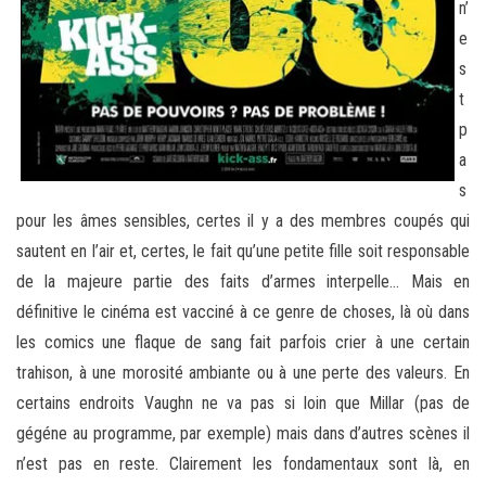
n’
e
s
t
p
a
s
pour les âmes sensibles, certes il y a des membres coupés qui
sautent en l’air et, certes, le fait qu’une petite fille soit responsable
de la majeure partie des faits d’armes interpelle… Mais en
définitive le cinéma est vacciné à ce genre de choses, là où dans
les comics une flaque de sang fait parfois crier à une certain
trahison, à une morosité ambiante ou à une perte des valeurs. En
certains endroits Vaughn ne va pas si loin que Millar (pas de
gégéne au programme, par exemple) mais dans d’autres scènes il
n’est pas en reste. Clairement les fondamentaux sont là, en