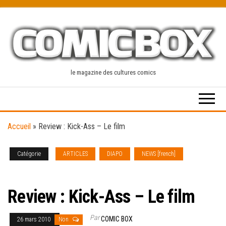
Skip
to
the
content
le magazine des cultures comics
Accueil
»
Review : Kick-Ass – Le film
Catégorie
ARTICLES
DIAPO
NEWS [french]
REVIEW
CINEMA
Review : Kick-Ass – Le film
Par
COMIC BOX
26 mars 2010
Non