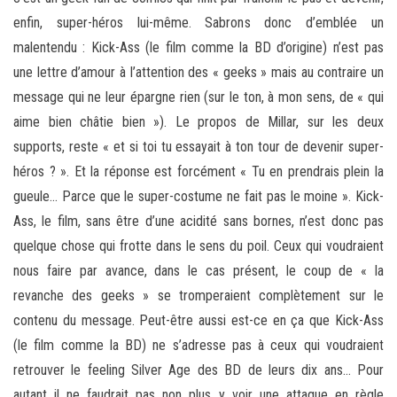
enfin, super-héros lui-même. Sabrons donc d’emblée un
malentendu : Kick-Ass (le film comme la BD d’origine) n’est pas
une lettre d’amour à l’attention des « geeks » mais au contraire un
message qui ne leur épargne rien (sur le ton, à mon sens, de « qui
aime bien châtie bien »). Le propos de Millar, sur les deux
supports, reste « et si toi tu essayait à ton tour de devenir super-
héros ? ». Et la réponse est forcément « Tu en prendrais plein la
gueule… Parce que le super-costume ne fait pas le moine ». Kick-
Ass, le film, sans être d’une acidité sans bornes, n’est donc pas
quelque chose qui frotte dans le sens du poil. Ceux qui voudraient
nous faire par avance, dans le cas présent, le coup de « la
revanche des geeks » se tromperaient complètement sur le
contenu du message. Peut-être aussi est-ce en ça que Kick-Ass
(le film comme la BD) ne s’adresse pas à ceux qui voudraient
retrouver le feeling Silver Age des BD de leurs dix ans… Pour
autant il ne faudrait pas non plus y voir une attaque en règle