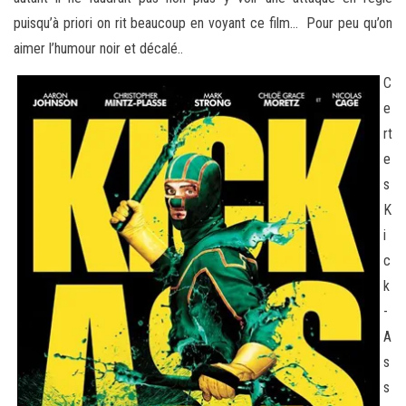
puisqu’à priori on rit beaucoup en voyant ce film… Pour peu qu’on
aimer l’humour noir et décalé..
C
e
rt
e
s
K
i
c
k
-
A
s
s