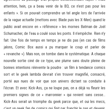
attention, hein, ça a beau venir de la BD, ce n’est pas pour les
enfants ». Si on pouvait comprendre un tel angle lors de l’arrivée
de la vague actuelle (mettons avec Blade puis les X-Men) quand le
public avait encore en « référence » les mornes Batman de Joël
Schumacher, de l’eau a coulé sous les ponts. Il n’empêche. Rien n’y
fait. Une fois de temps en temps je ne dis pas (en cas de films
jalons, Comic Box aussi a pu marquer le coup et parler de
« revanche »). Mais non, on tombe dans le systématique. A chaque
nouvelle sortie ciné de ce type, une plume sans doute pleine de
bonnes intentions réinvente la poudre : un film à tendance comics
sort et le geek lambda devrait s’en trouver magnifié, consacré,
porté aux nues de voir que son univers dictant sa conduite à
l’écran. Et avec Kick-Ass, ça ne loupe pas, on a déjà vu fleurir les
premiers signes de ce « marronnier » qui revient sans cesse…
Kick-Ass serait un triomphe du geek parce que, et oui les mecs,
c’est un geek fan de comics qui finit par franchir le pas et devenir,