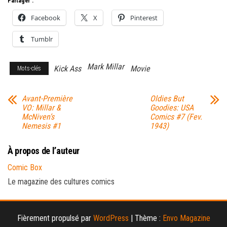
Partager :
Facebook
X
Pinterest
Tumblr
Mark Millar
Kick Ass
Movie
Mots-clés
Avant-Première
Oldies But
VO: Millar &
Goodies: USA
McNiven’s
Comics #7 (Fev.
Nemesis #1
1943)
À propos de l’auteur
Comic Box
Le magazine des cultures comics
Fièrement propulsé par
WordPress
|
Thème :
Envo Magazine