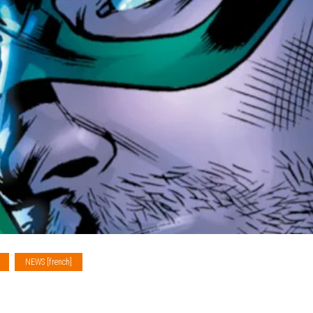
NEWS [french]