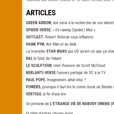
ARTICLES
GREEN ARROW
, une série à la recherche de son identi
SPIDER-VERSE
, « it’s raining (Spider) Men »
OUTCAST
, Robert Kirkman sous influence
HANK PYM
, Ant-Man et au-delà…
Le triomphe
STAR WARS
aux US qu’est-ce que ça cha
RAI
, le futur de Valiant
LE SCULPTEUR
, chef d’oeuvre de Scott McCloud
BERLANTI-VERSE
l’univers partagé de DC à la TV
PAUL POPE
, Imaginarium, what else ?
POWERS
, pourquoi il faut lire le comic-book de Bendis
VERTIGO
, la fin d’une ère
Un preview de
L’ETRANGE VIE DE NOBODY OWENS (Nei
Et plein d’autres choses aussi…