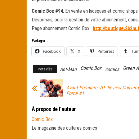
Comic Box #94
, En vente en kiosques et comic-shops d
Désormais, pour la gestion de votre abonnement, consu
Page abonnement Comic Box :
http://boutique.2b2m
Partager :
Facebook
X
Pinterest
Tum
Comic Box
Green A
Ant-Man
comics
Mots-clés
Avant-Première VO: Review Conver
Force #1
À propos de l’auteur
Comic Box
Le magazine des cultures comics