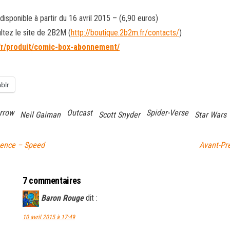
isponible à partir du 16 avril 2015 – (6,90 euros)
ltez le site de 2B2M (
http://boutique.2b2m.fr/contacts/
)
.fr/produit/comic-box-abonnement/
blr
rrow
Outcast
Spider-Verse
Neil Gaiman
Scott Snyder
Star Wars
gence – Speed
Avant-Pr
7 commentaires
Baron Rouge
dit :
10 avril 2015 à 17:49