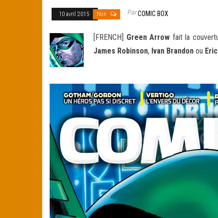
Par
COMIC BOX
10 avril 2015
Non
[FRENCH]
Green Arrow
fait la couver
James Robinson
,
Ivan Brandon
ou
Eri