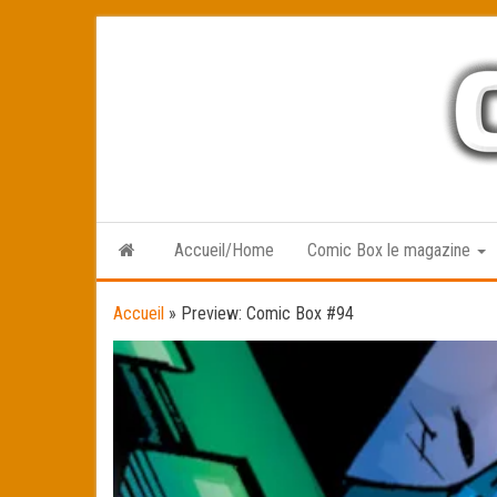
Skip
to
the
content
Accueil/Home
Comic Box le magazine
Accueil
»
Preview: Comic Box #94