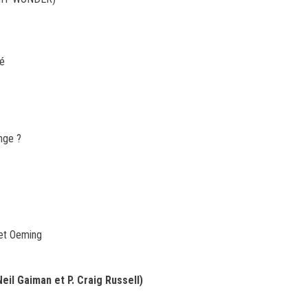
té
nge ?
 et Oeming
l Gaiman et P. Craig Russell)