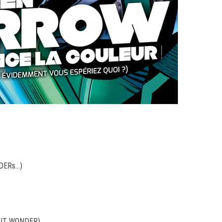
DERs…)
HIT WONDER)