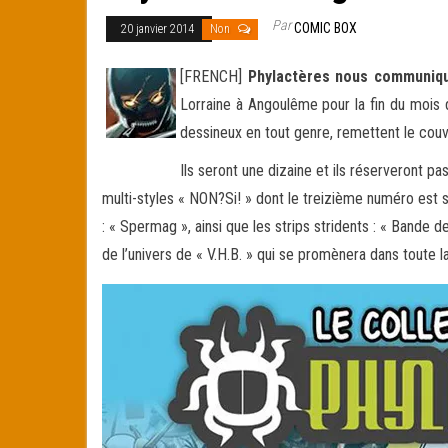
Par
COMIC BOX
20 janvier 2014
Non
[FRENCH]
Phylactères nous communiqu
Lorraine à Angoulême pour la fin du mois d
dessineux en tout genre, remettent le couve
Ils seront une dizaine et ils réserveront pa
multi-styles « NON?Si! » dont le treizième numéro est so
: « Spermag », ainsi que les strips stridents : « Bande 
de l’univers de « V.H.B. » qui se promènera dans toute l