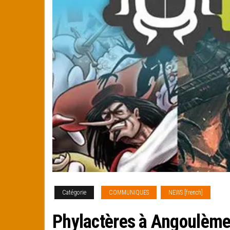
Catégorie
COMMUNIQUES
NEWS [french]
Phylactères à Angoulèm