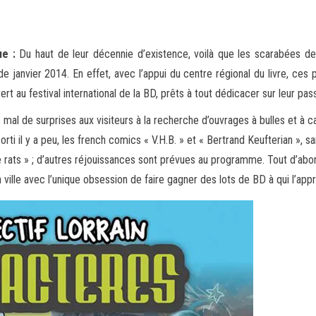
e :
Du haut de leur décennie d’existence, voilà que les scarabées de 
e janvier 2014. En effet, avec l’appui du centre régional du livre, ces
p
rt au festival international de la BD, prêts à tout dédicacer sur leur pas
s mal de surprises aux visiteurs à la recherche d’ouvrages à bulles et à 
rti il y a peu, les french comics « V.H.B. » et « Bertrand Keufterian », 
de rats » ; d’autres réjouissances sont prévues au programme. Tout d’abo
a ville avec l’unique obsession de faire gagner des lots de BD à qui l’app