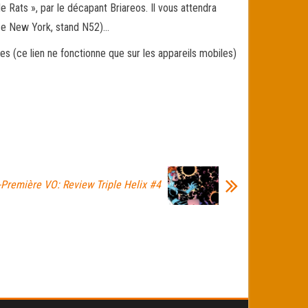
 Rats », par le décapant Briareos. Il vous attendra
ace New York, stand N52)…
s (ce lien ne fonctionne que sur les appareils mobiles)
-Première VO: Review Triple Helix #4