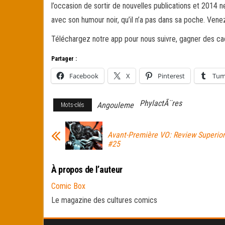
l’occasion de sortir de nouvelles publications et 2014 
avec son humour noir, qu’il n’a pas dans sa poche. Ve
Téléchargez notre app pour nous suivre, gagner des cad
Partager :
Facebook
X
Pinterest
Tum
PhylactÃ¨res
Angouleme
Mots-clés
Avant-Première VO: Review Superio
#25
À propos de l’auteur
Comic Box
Le magazine des cultures comics