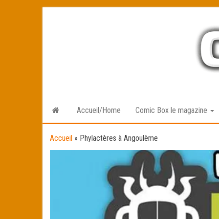
Skip
to
the
content
Accueil/Home
Comic Box le magazine
Accueil
»
Phylactères à Angoulème