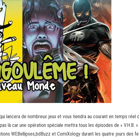
s, qui lancera de nombreux jeux et vous tiendra au courant en temps rée
a pas là car une opération spéciale mettra tous les épisodes de « V.H.B. 
ations WEBellipses,bdBuzz et ComiXology durant les quatre jours des fe