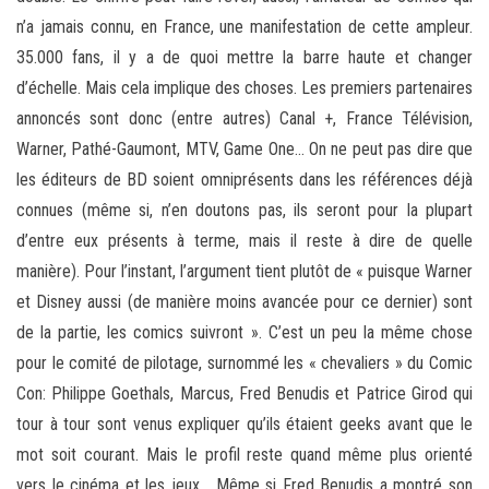
n’a jamais connu, en France, une manifestation de cette ampleur.
35.000 fans, il y a de quoi mettre la barre haute et changer
d’échelle. Mais cela implique des choses. Les premiers partenaires
annoncés sont donc (entre autres) Canal +, France Télévision,
Warner, Pathé-Gaumont, MTV, Game One… On ne peut pas dire que
les éditeurs de BD soient omniprésents dans les références déjà
connues (même si, n’en doutons pas, ils seront pour la plupart
d’entre eux présents à terme, mais il reste à dire de quelle
manière). Pour l’instant, l’argument tient plutôt de « puisque Warner
et Disney aussi (de manière moins avancée pour ce dernier) sont
de la partie, les comics suivront ». C’est un peu la même chose
pour le comité de pilotage, surnommé les « chevaliers » du Comic
Con: Philippe Goethals, Marcus, Fred Benudis et Patrice Girod qui
tour à tour sont venus expliquer qu’ils étaient geeks avant que le
mot soit courant. Mais le profil reste quand même plus orienté
vers le cinéma et les jeux… Même si Fred Benudis a montré son