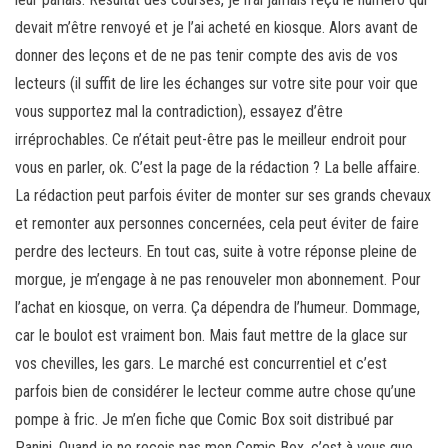
devait m’être renvoyé et je l’ai acheté en kiosque. Alors avant de
donner des leçons et de ne pas tenir compte des avis de vos
lecteurs (il suffit de lire les échanges sur votre site pour voir que
vous supportez mal la contradiction), essayez d’être
irréprochables. Ce n’était peut-être pas le meilleur endroit pour
vous en parler, ok. C’est la page de la rédaction ? La belle affaire.
La rédaction peut parfois éviter de monter sur ses grands chevaux
et remonter aux personnes concernées, cela peut éviter de faire
perdre des lecteurs. En tout cas, suite à votre réponse pleine de
morgue, je m’engage à ne pas renouveler mon abonnement. Pour
l’achat en kiosque, on verra. Ça dépendra de l’humeur. Dommage,
car le boulot est vraiment bon. Mais faut mettre de la glace sur
vos chevilles, les gars. Le marché est concurrentiel et c’est
parfois bien de considérer le lecteur comme autre chose qu’une
pompe à fric. Je m’en fiche que Comic Box soit distribué par
Panini. Quand je ne reçois pas mon Comic Box, c’est à vous que