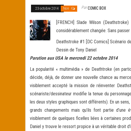
Par
COMIC BOX
23 octobre 2014
Non
[FRENCH] Slade Wilson (Deathstroke) 
considérablement changée. Sans passer pa
Deathstroke #1 [DC Comics] Scénario de
Dessin de Tony Daniel
Parution aux USA le mercredi 22 octobre 2014
La popularité « multimédia » de Deathtroke (en parti
décide, déjà, de donner une nouvelle chance au mercen
visiblement accepté la mission de réinventer Deathst
scénariste/dessinateur modifie la tenue du personna
les deux styles graphiques sont différents). En un sens, 
grands changements mais qu’ils font partie d’une év
visiblement de quelques ficelles liées à certaines produ
Daniel y trouve le ressort propice à un véritable droit d’