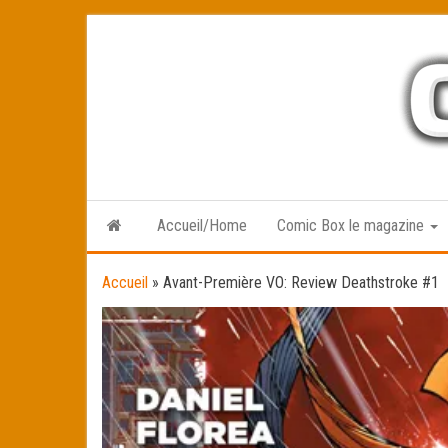
Skip
to
the
content
Accueil/Home
Comic Box le magazine
Accueil
»
Avant-Première VO: Review Deathstroke #1