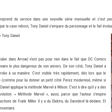
reprend du service dans une nouvelle série mensuelle et c’est pe
r la case reboot, Tony Daniel s’empare du personnage et le fait évoluer
 Tony Daniel
culier dans Arrow) n’est pas pour rien dans le fait que DC Comics
aire le plus dangereux de son univers. De son côté, Tony Daniel a
roke à sa manière. C’est visible très rapidement, dès lors que le
ge (comme pour lui donner un petit côté Perez modernisé, même si
Daniel applique la méthode Marvel à Wilson. C’est à dire qu’il y a des
olution. « Méthode Marvel », aussi, parce que l’auteur s’inspire
ctions de Frank Miller. Il y a du Elektra, du Daredevil là-dedans. Et
inventaire.