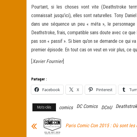
Pourtant, si les choses vont vite (Deathstroke term
connaissait jusqu’ici), elles sont naturelles. Tony Danie
dans une séquence un peu « méta », le personnage l
Deathstroke, frais, compatible sans doute avec ce que 
pas son « passif ». Si bien qu’on se demande ce qui va 
premier épisode. En tout cas on veut en voir plus, ce qui 
[
Xavier Fournier
]
Partager :
Facebook
X
Pinterest
Tum
DC Comics
Deathstro
comics
DCnU
Mots-clés
Paris Comic Con 2015 : Où sont les 