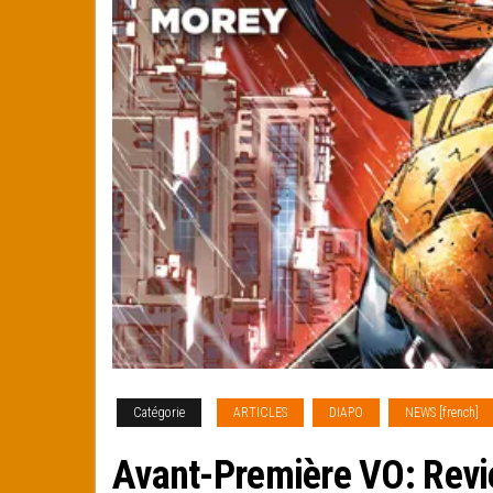
Catégorie
ARTICLES
DIAPO
NEWS [french]
Avant-Première VO: Revi