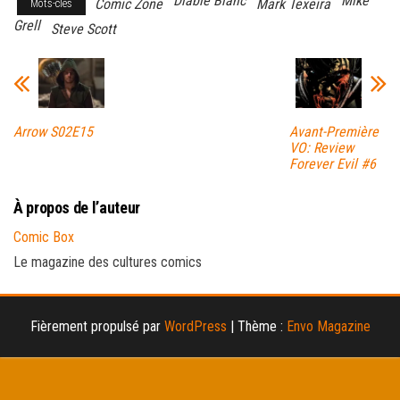
Diable Blanc
Mike
Comic Zone
Mark Texeira
Mots-clés
Grell
Steve Scott
Arrow S02E15
Avant-Première
VO: Review
Forever Evil #6
À propos de l’auteur
Comic Box
Le magazine des cultures comics
Fièrement propulsé par
WordPress
|
Thème :
Envo Magazine