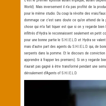
C’est le premier épisode autant impliqué, autant dépen
World). Mais inversement il n’a pas profité de la produ
pour le même studio. Du coup la révolte des vrais/faux
dommage car c’est sans doute ce qu’on attend de la pa
chose qui m’a fait tiquer est que si on y regarde bien 
infiltrés d’Hydra le reconnaissent seulement en petit co
pour une bonne partie le S.H.I.E.L.D. et Hydra se vale
mais d’autre part des agents du S.H.I.E.L.D. qui, de bonn
serpents dans la pomme. Et le discours de conviction s
apprendre à frapper les premiers). Si on y regarde bien
n’aurait pas gagné à être transformé pendant une semai
déroulement d’Agents of S.H.I.E.L.D.