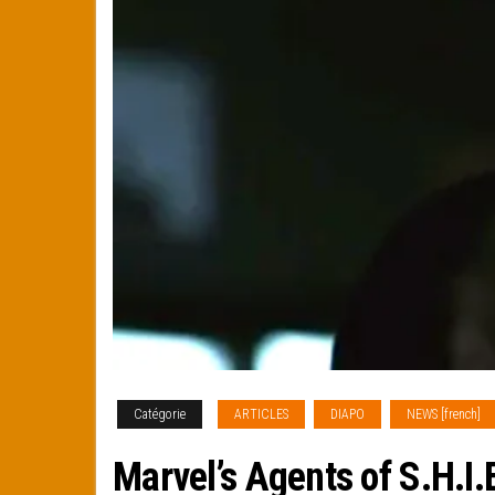
Catégorie
ARTICLES
DIAPO
NEWS [french]
Marvel’s Agents of S.H.I