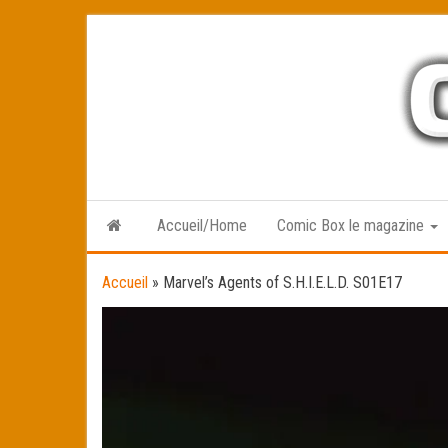
Skip
to
the
content
Accueil/Home
Comic Box le magazine
Accueil
»
Marvel’s Agents of S.H.I.E.L.D. S01E17