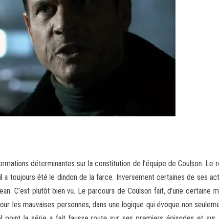
ormations déterminantes sur la constitution de l’équipe de Coulson. Le 
’il a toujours été le dindon de la farce. Inversement certaines de ses ac
n. C’est plutôt bien vu. Le parcours de Coulson fait, d’une certaine ma
é pour les mauvaises personnes, dans une logique qui évoque non seuleme
uel point la série a fait fausse route sur ses premiers épisodes et 