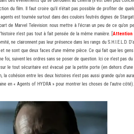
dant des évènements qui se déroulent au cinéma (il est bien plus conce
ction du film. Il faut croire qu’il n’était pas possible de profiter de q
 agents est tournée surtout dans des couloirs feutrés dignes de Stargat
rt de Marvel Television: nous mettre à l’écran un peu de ce qu’on pe
l’histoire n’est pas tout à fait pensée de la même manière. [
Attention 
mité, ne claironnent pas leur présence dans les rangs du S.H.I.E.L.D. D’
nt et ne sont que deux faces d’une même pièce. Ce qui fait que les gen
e foi, suivent les ordres sans se poser de question. Ici ce n’est pas du 
ur le tout sécuritaire est évacué par la petite porte (en dehors d’une 
, la cohésion entre les deux histoires n’est pas aussi grande qu’on aur
ne en « Agents of HYDRA » pour montrer les choses de l’autre côté). C