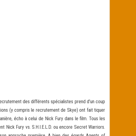
recrutement des différents spécialistes prend d’un coup
tions (y compris le recrutement de Skye) ont fait tiquer
nière, écho à celui de Nick Fury dans le film. Tous les
nt Nick Fury vs. S.H.I.E.L.D. ou encore Secret Warriors.
sur son approche première. A bien des égards Agents of