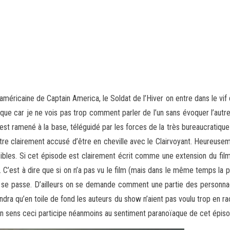
méricaine de Captain America, le Soldat de l’Hiver on entre dans le vif 
que car je ne vois pas trop comment parler de l’un sans évoquer l’autre). 
t ramené à la base, téléguidé par les forces de la très bureaucratique Vi
tre clairement accusé d’être en cheville avec le Clairvoyant. Heureuse
sibles. Si cet épisode est clairement écrit comme une extension du film
 C’est à dire que si on n’a pas vu le film (mais dans le même temps la p
i se passe. D’ailleurs on se demande comment une partie des person
ndra qu’en toile de fond les auteurs du show n’aient pas voulu trop en ra
n un sens ceci participe néanmoins au sentiment paranoïaque de cet épis