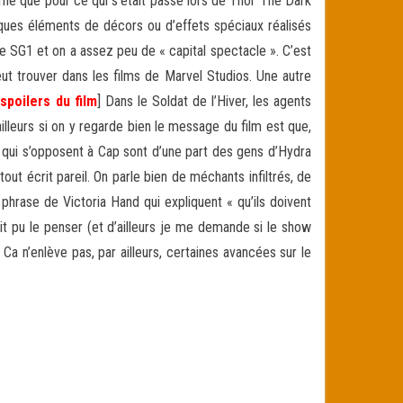
rné que pour ce qui s’était passé lors de Thor The Dark
uelques éléments de décors ou d’effets spéciaux réalisés
e SG1 et on a assez peu de « capital spectacle ». C’est
ut trouver dans les films de Marvel Studios. Une autre
spoilers du film
] Dans le Soldat de l’Hiver, les agents
ailleurs si on y regarde bien le message du film est que,
s qui s’opposent à Cap sont d’une part des gens d’Hydra
tout écrit pareil. On parle bien de méchants infiltrés, de
phrase de Victoria Hand qui expliquent « qu’ils doivent
ait pu le penser (et d’ailleurs je me demande si le show
a n’enlève pas, par ailleurs, certaines avancées sur le