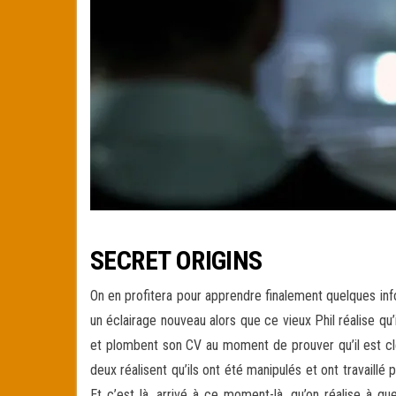
SECRET ORIGINS
On en profitera pour apprendre finalement quelques inf
un éclairage nouveau alors que ce vieux Phil réalise qu
et plombent son CV au moment de prouver qu’il est clea
deux réalisent qu’ils ont été manipulés et ont travaill
Et c’est là, arrivé à ce moment-là, qu’on réalise à q