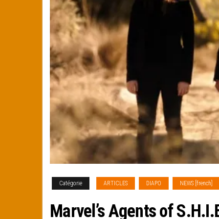
Catégorie
ARTICLES
DIAPO
NEWS [french]
Marvel’s Agents of S.H.I