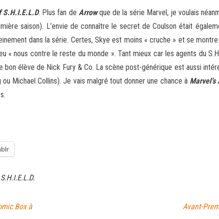
 S.H.I.E.L.D
. Plus fan de
Arrow
que de la série Marvel, je voulais néan
mière saison). L’envie de connaître le secret de Coulson était égalem
nement dans la série. Certes, Skye est moins « cruche » et se montre pl
un peu « nous contre le reste du monde ». Tant mieux car les agents du S.H
e bon élève de Nick Fury & Co. La scène post-générique est aussi intéres
g ou Michael Collins). Je vais malgré tout donner une chance à
Marvel’s 
s.
blr
S.H.I.E.L.D.
omic Box à
Avant-Prem