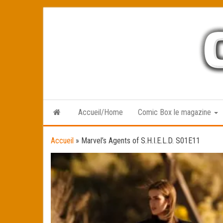
Skip
to
the
content
Accueil/Home
Comic Box le magazine
Accueil
»
Marvel’s Agents of S.H.I.E.L.D. S01E11