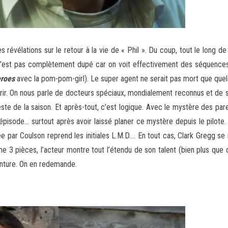
 révélations sur le retour à la vie de « Phil ». Du coup, tout le long d
n n’est pas complètement dupé car on voit effectivement des séquenc
roes
avec la pom-pom-girl). Le super agent ne serait pas mort que que
uvrir. On nous parle de docteurs spéciaux, mondialement reconnus et de
reste de la saison. Et après-tout, c’est logique. Avec le mystère des pa
épisode… surtout après avoir laissé planer ce mystère depuis le pilote.
 par Coulson reprend les initiales L.M.D…. En tout cas, Clark Gregg se 
e 3 pièces, l’acteur montre tout l’étendu de son talent (bien plus que da
venture. On en redemande.