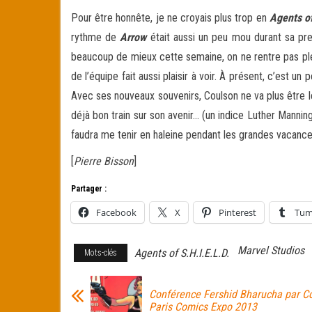
Pour être honnête, je ne croyais plus trop en
Agents of
rythme de
Arrow
était aussi un peu mou durant sa pre
beaucoup de mieux cette semaine, on ne rentre pas plei
de l’équipe fait aussi plaisir à voir. À présent, c’est 
Avec ses nouveaux souvenirs, Coulson ne va plus être l
déjà bon train sur son avenir… (un indice Luther Mannin
faudra me tenir en haleine pendant les grandes vacance
[
Pierre Bisson
]
Partager :
Facebook
X
Pinterest
Tum
Marvel Studios
Agents of S.H.I.E.L.D.
Mots-clés
Conférence Fershid Bharucha par C
Paris Comics Expo 2013