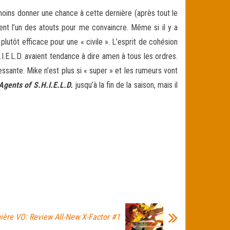
moins donner une chance à cette dernière (après tout le
ent l’un des atouts pour me convaincre. Même si il y a
utôt efficace pour une « civile ». L’esprit de cohésion
.I.E.L.D. avaient tendance à dire amen à tous les ordres.
sante. Mike n’est plus si « super » et les rumeurs vont
Agents of S.H.I.E.L.D.
jusqu’à la fin de la saison, mais il
ière VO: Review All-New X-Factor #1