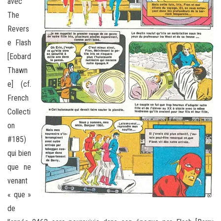
avec
The
Revers
e Flash
[Eobard
Thawn
e] (cf.
French
Collecti
on
#185)
qui bien
que ne
venant
« que »
de