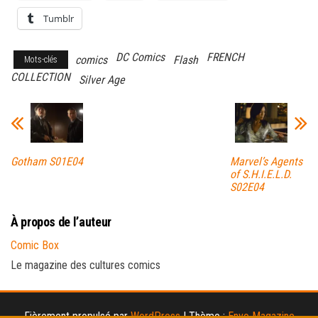
Tumblr
DC Comics
FRENCH
comics
Flash
Mots-clés
COLLECTION
Silver Age
Gotham S01E04
Marvel’s Agents
of S.H.I.E.L.D.
S02E04
À propos de l’auteur
Comic Box
Le magazine des cultures comics
Fièrement propulsé par
WordPress
|
Thème :
Envo Magazine