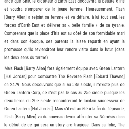
ance que Sirik, le dictateur d’Earth-East découvrira la beauté d’Iris
et voudra s’emparer de la jeune femme. Heureusement, Flash
[Barry Allen] a rejoint sa femme et va défaire, à lui tout seul, les
forces d’Earth-East et délivrer sa « belle famille » de sa tyranie.
Comprenant que la place d’Iris est au côté de son formidable mari
et dans son époque, ses parents la laisse repartir en ayant la
promesse qu’ils reviendront leur rendre visite dans le futur (dans
les deux sens du terme).
Mais Flash [Barry Allen] fera également équipe avec Green Lantern
[Hal Jordan] pour combattre The Reverse Flash [Eobard Thawne]
en 2479. Nous découvrons que si au 58e siècle, il n’existe plus de
Green Lantern Corp, ce n’est pas le cas au 25e siècle puisque les
deux héros du 20e siècle rencontreront le lointain successeur de
Green Lantern [Hal Jordan]. Mais s’il est arrêté à la fin de l’épisode,
Flash [Barry Allen] va de nouveau devoir affronter sa Némésis dans
le début de ce qui sera un story arc tragique. Dans sa folie, The