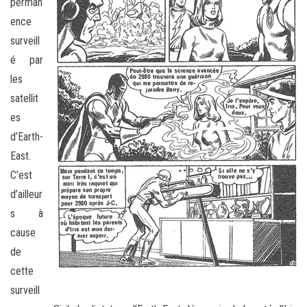
perman
ence
surveill
é par
les
satellit
es
d’Earth-
East.
C’est
d’ailleur
s à
cause
de
cette
surveill