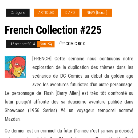
Catégorie
ARTICLES
DIAPO
NEWS [french]
French Collection #225
Par
COMIC BOX
15 octobre 2014
Non
[FRENCH] Cette semaine nous continuons notre
exploration de la duplication des thèmes dans les
scénarios de DC Comics au début du golden age
avec les aventures futuristes d’un autre personnage.
Le personnage de Flash [Barry Allen] est très tôt confronté au
futur puisqu’il affronte dès sa deuxième aventure
publiée dans
Showcase (1956 Series) #4 un voyageur temporel nommé
Mazdan.
Ce dernier est un criminel du futur (l’année n’est jamais précisée)