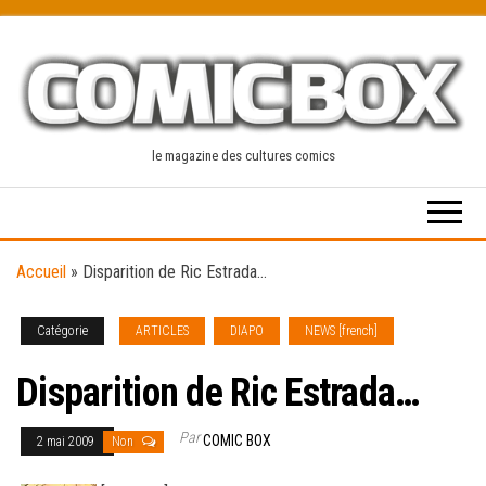
Skip
to
the
content
le magazine des cultures comics
Accueil
»
Disparition de Ric Estrada…
Catégorie
ARTICLES
DIAPO
NEWS [french]
Disparition de Ric Estrada…
Par
COMIC BOX
2 mai 2009
Non