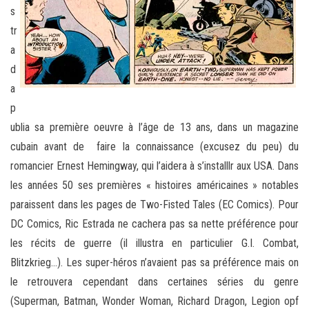
s
tr
a
d
a
p
ublia sa première oeuvre à l’âge de 13 ans, dans un magazine
cubain avant de faire la connaissance (excusez du peu) du
romancier Ernest Hemingway, qui l’aidera à s’installlr aux USA. Dans
les années 50 ses premières « histoires américaines » notables
paraissent dans les pages de Two-Fisted Tales (EC Comics). Pour
DC Comics, Ric Estrada ne cachera pas sa nette préférence pour
les récits de guerre (il illustra en particulier G.I. Combat,
Blitzkrieg…). Les super-héros n’avaient pas sa préférence mais on
le retrouvera cependant dans certaines séries du genre
(Superman, Batman, Wonder Woman, Richard Dragon, Legion opf