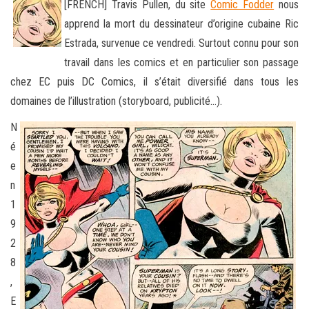
[FRENCH] Travis Pullen, du site
Comic Fodder
nous
apprend la mort du dessinateur d’origine cubaine Ric
Estrada, survenue ce vendredi. Surtout connu pour son
travail dans les comics et en particulier son passage
chez EC puis DC Comics, il s’était diversifié
dans tous les
domaines de l’illustration (storyboard, publicité…).
N
é
e
n
1
9
2
8
,
E