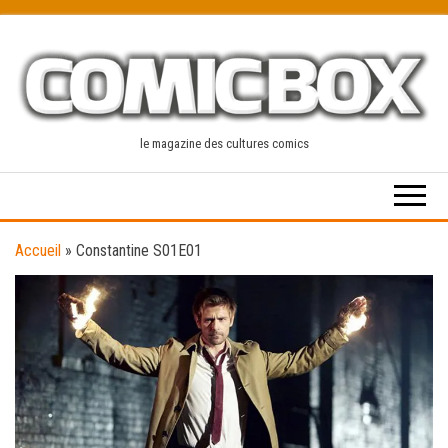
Skip
to
the
content
le magazine des cultures comics
Accueil
»
Constantine S01E01