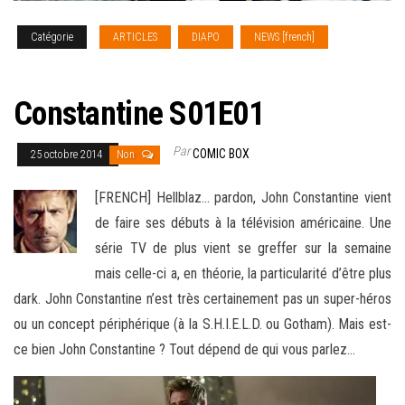
Catégorie
ARTICLES
DIAPO
NEWS [french]
SERIES
TV
Constantine S01E01
Par
COMIC BOX
25 octobre 2014
Non
[FRENCH] Hellblaz… pardon, John Constantine vient
de faire ses débuts à la télévision américaine. Une
série TV de plus vient se greffer sur la semaine
mais celle-ci a, en théorie, la particularité d’être plus
dark. John Constantine n’est très certainement pas un super-héros
ou un concept périphérique
(à la S.H.I.E.L.D. ou Gotham). Mais est-
ce bien John Constantine ? Tout dépend de qui vous parlez…