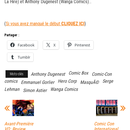
La Hire) et Anthony Dugenest (Wanga Comics)…
(
Si vous avez manqué le début
CLIQUEZ ICI
)
Partager :
Facebook
X
Pinterest
Tumblr
Comic Box
Anthony Dugenest
Comic-Con
Mots-clés
comics
Hero Corp
Serge
Emmanuel Gorlier
MasquÃ©
Lehman
Wanga Comics
Simon Astier
Avant-Première
Comic Con
VO: Review
International