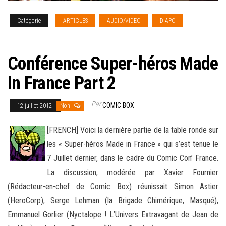
Catégorie
ARTICLES
AUDIO/VIDEO
DIAPO
NEWS
[french]
Conférence Super-héros Made
In France Part 2
Par
COMIC BOX
12 juillet 2012
Non
[FRENCH] Voici la dernière partie de la table ronde sur
les « Super-héros Made in France » qui s’est tenue le
7 Juillet dernier, dans le cadre du Comic Con’ France.
La discussion, modérée par Xavier Fournier
(Rédacteur-en-chef de Comic Box)
réunissait Simon Astier
(HeroCorp), Serge Lehman (la Brigade Chimérique, Masqué),
Emmanuel Gorlier (Nyctalope ! L’Univers Extravagant de Jean de