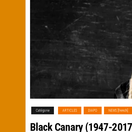
Catégorie
ARTICLES
DIAPO
NEWS [french]
Black Canary (1947-2017