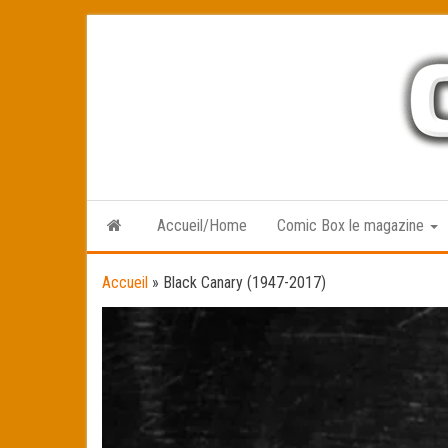
Skip
to
the
content
Accueil/Home
Comic Box le magazine
Accueil
»
Black Canary (1947-2017)