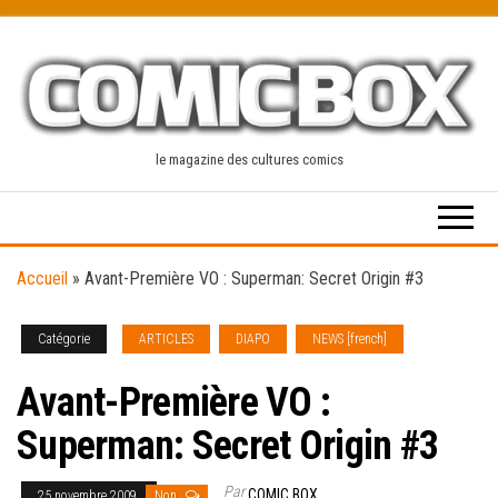
Skip
to
the
content
le magazine des cultures comics
Accueil
»
Avant-Première VO : Superman: Secret Origin #3
Catégorie
ARTICLES
DIAPO
NEWS [french]
Avant-Première VO :
Superman: Secret Origin #3
Par
COMIC BOX
25 novembre 2009
Non