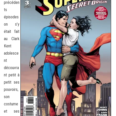
précéden
ts
épisodes
on s’y
était fait
au Clark
Kent
adolesce
nt
découvra
nt petit à
petit ses
pouvoirs,
son
costume
et ses