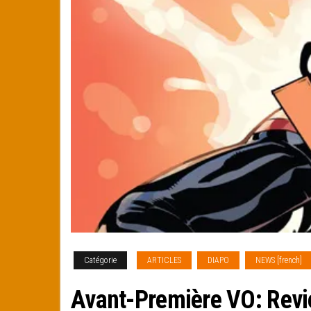
Catégorie
ARTICLES
DIAPO
NEWS [french]
Avant-Première VO: Rev