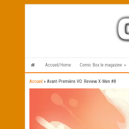
Skip
to
the
content
Accueil/Home
Comic Box le magazine
Accueil
»
Avant-Première VO: Review X-Men #8