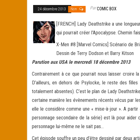
Par
COMIC BOX
24 décembre 2013
Non
[FRENCH] Lady Deathstrike a une longueur
qui pourrait créer l’Apocalypse. Chemin fa
X-Men #8 [Marvel Comics] Scénario de Br
Dessin de Terry Dodson et Barry Kitson
Parution aux USA le mercredi 18 décembre 2013
Contrairement à ce que pourrait nous laisser croire l
D’ailleurs, en dehors de Psylocke, le reste des fill
totalement absentes). C’est le plan de Lady Deathstrik
certaine manière les évènements récents vécus par le
elle le considère comme une « mise-à-jour ». A parti
personnage secondaire de la série) est là pour aider 
personnage lui-même ne le sait pas…
Cet épisode souffre un peu d’être dessiné par deux artis