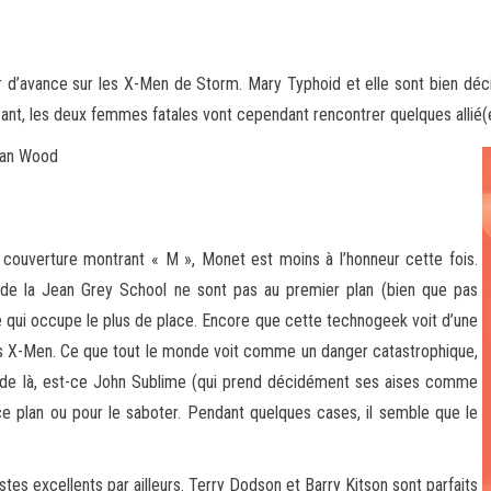
 d’avance sur les X-Men de Storm. Mary Typhoid et elle sont bien dé
isant, les deux femmes fatales vont cependant rencontrer quelques allié(
ian Wood
a couverture montrant « M », Monet est moins à l’honneur cette fois.
es de la Jean Grey School ne sont pas au premier plan (bien que pas
e qui occupe le plus de place. Encore que cette technogeek voit d’une
s X-Men. Ce que tout le monde voit comme un danger catastrophique,
r de là, est-ce John Sublime (qui prend décidément ses aises comme
ce plan ou pour le saboter. Pendant quelques cases, il semble que le
tes excellents par ailleurs. Terry Dodson et Barry Kitson sont parfaits