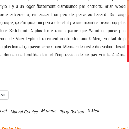
tyle il y a un léger flottement d’ambiance par endroits. Brian Wood
force adverse », en laissant un peu de place au hasard. Du coup
groupe, ça s’impose un peu à elle et il y a une manière beaucoup plus
uture Sistehood. A plus forte raison parce que Wood ne puise pas
sence de Mary Typhoid, rarement confrontée aux X-Men, en était déjà
u plus loin et ça passe assez bien. Même si le reste du casting devait
le donne une bouffée d’air et l’impression de ne pas voir le énième
blr
rvel
Mutants
X-Men
Marvel Comics
Terry Dodson
r Spider-Man
Avant-