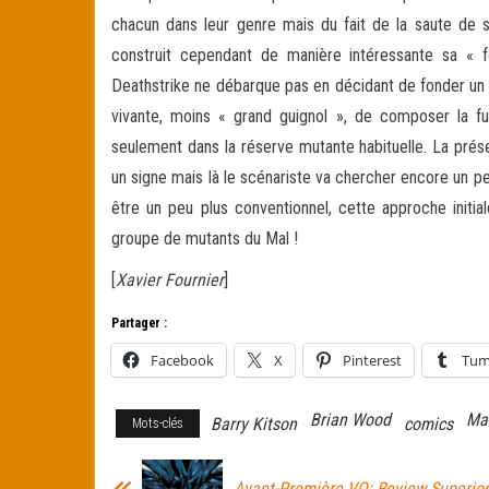
chacun dans leur genre mais du fait de la saute de s
construit cependant de manière intéressante sa « 
Deathstrike ne débarque pas en décidant de fonder un 
vivante, moins « grand guignol », de composer la f
seulement dans la réserve mutante habituelle. La pré
un signe mais là le scénariste va chercher encore un pe
être un peu plus conventionnel, cette approche initia
groupe de mutants du Mal !
[
Xavier Fournier
]
Partager :
Facebook
X
Pinterest
Tum
Brian Wood
Ma
Barry Kitson
comics
Mots-clés
Avant-Première VO: Review Superio