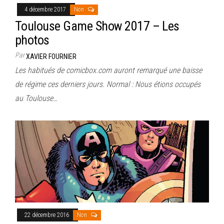
4 décembre 2017
Non
Toulouse Game Show 2017 – Les
photos
Par
XAVIER FOURNIER
Les habitués de comicbox.com auront remarqué une baisse
de régime ces derniers jours. Normal : Nous étions occupés
au Toulouse…
22 décembre 2016
Non