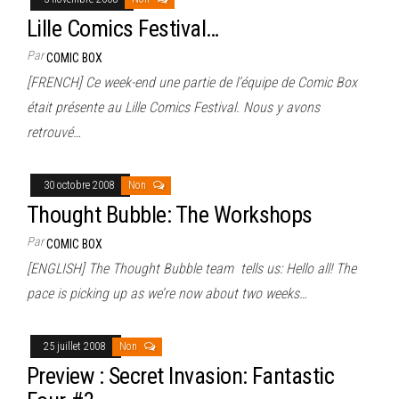
Lille Comics Festival…
Par
COMIC BOX
[FRENCH] Ce week-end une partie de l’équipe de Comic Box
était présente au Lille Comics Festival. Nous y avons
retrouvé…
30 octobre 2008
Non
Thought Bubble: The Workshops
Par
COMIC BOX
[ENGLISH] The Thought Bubble team tells us: Hello all! The
pace is picking up as we’re now about two weeks…
25 juillet 2008
Non
Preview : Secret Invasion: Fantastic