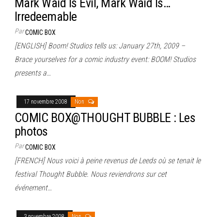
Mark Waid Is Evil, Mark Waid Is…
Irredeemable
Par
COMIC BOX
[ENGLISH] Boom! Studios tells us: January 27th, 2009 –
Brace yourselves for a comic industry event: BOOM! Studios
presents a…
17 novembre 2008
Non
COMIC BOX@THOUGHT BUBBLE : Les
photos
Par
COMIC BOX
[FRENCH] Nous voici à peine revenus de Leeds où se tenait le
festival Thought Bubble. Nous reviendrons sur cet
événement…
3 novembre 2008
Non