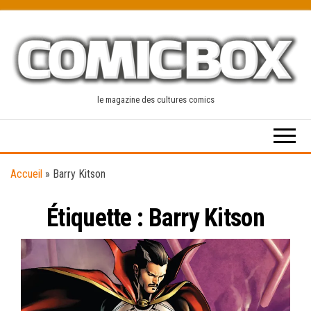
Skip
to
the
content
le magazine des cultures comics
Accueil
»
Barry Kitson
Étiquette :
Barry Kitson