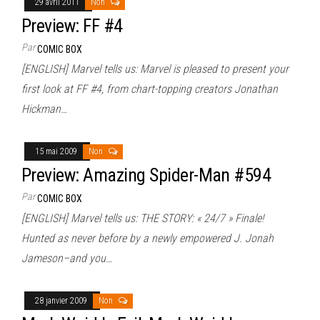
29 avril 2011
Non
Preview: FF #4
Par
COMIC BOX
[ENGLISH] Marvel tells us: Marvel is pleased to present your
first look at FF #4, from chart-topping creators Jonathan
Hickman…
15 mai 2009
Non
Preview: Amazing Spider-Man #594
Par
COMIC BOX
[ENGLISH] Marvel tells us: THE STORY: « 24/7 » Finale!
Hunted as never before by a newly empowered J. Jonah
Jameson–and you…
28 janvier 2009
Non