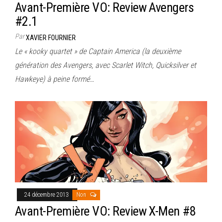
Avant-Première VO: Review Avengers
#2.1
Par
XAVIER FOURNIER
Le « kooky quartet » de Captain America (la deuxième
génération des Avengers, avec Scarlet Witch, Quicksilver et
Hawkeye) à peine formé…
24 décembre 2013
Non
Avant-Première VO: Review X-Men #8