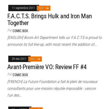
11 septembre 2011
Non
F.A.C.T.S. Brings Hulk and Iron Man
Together
Par
COMIC BOX
[ENGLISH] Boom Art Department tells us: F.A.C.T.S is proud to
announce its full line-up, with most recent the addition of…
29 mai 2011
Non
Avant-Première VO: Review FF #4
Par
COMIC BOX
[FRENCH] La Future Foundation a fait le plein de nouveaux
consultants pour une mission réputée impossible : vaincre
l’un des…