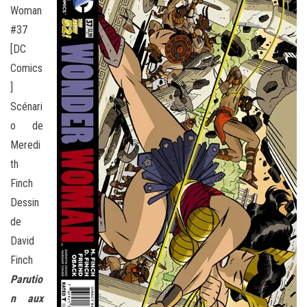
Woman
#37
[DC
Comics
]
Scénari
o de
Meredi
th
Finch
Dessin
de
David
Finch
Parutio
n aux