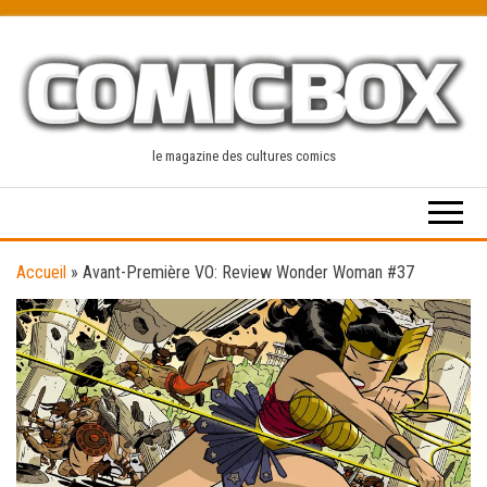
Skip
to
the
content
le magazine des cultures comics
Accueil
»
Avant-Première VO: Review Wonder Woman #37