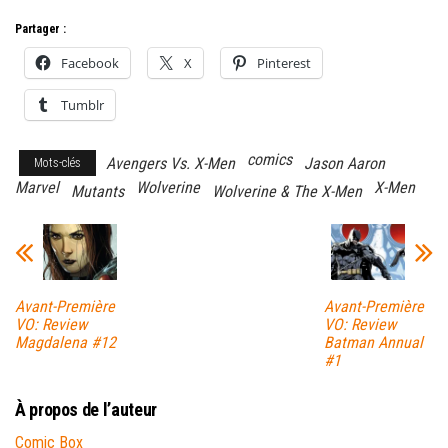
Partager :
Facebook
X
Pinterest
Tumblr
comics
Avengers Vs. X-Men
Jason Aaron
Mots-clés
Marvel
Wolverine
X-Men
Mutants
Wolverine & The X-Men
Avant-Première
Avant-Première
VO: Review
VO: Review
Magdalena #12
Batman Annual
#1
À propos de l’auteur
Comic Box