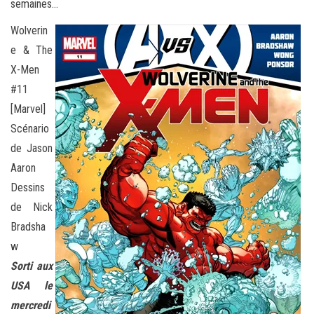
semaines…
Wolverin
e & The
X-Men
#11
[Marvel]
Scénario
de Jason
Aaron
Dessins
de Nick
Bradsha
w
Sorti aux
USA le
mercredi