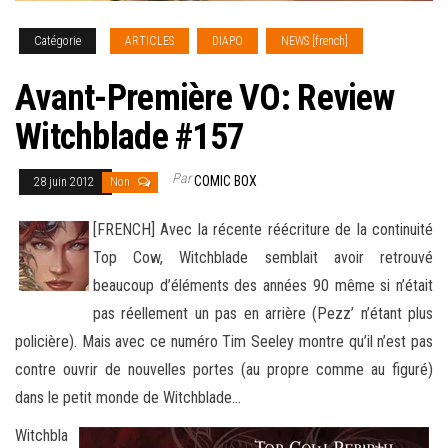
Catégorie
ARTICLES
DIAPO
NEWS [french]
Avant-Première VO: Review
Witchblade #157
Par
COMIC BOX
28 juin 2012
Non
[FRENCH] Avec la récente réécriture de la continuité
Top Cow, Witchblade semblait avoir retrouvé
beaucoup d’éléments des années 90 même si n’était
pas réellement un pas en arrière (Pezz’ n’étant plus
policière). Mais avec ce numéro Tim Seeley montre
qu’il n’est pas
contre ouvrir de nouvelles portes (au propre comme au figuré)
dans le petit monde de Witchblade…
Witchbla