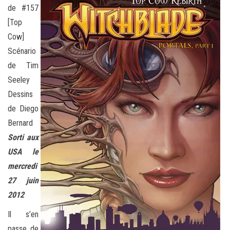
de #157
[Top
Cow]
Scénario
de Tim
Seeley
Dessins
de Diego
Bernard
Sorti aux
USA le
mercredi
27 juin
2012
Il s’en
passe de