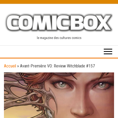
Skip
to
the
content
le magazine des cultures comics
Accueil
»
Avant-Première VO: Review Witchblade #157