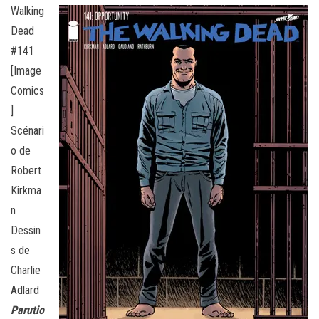
Walking
Dead
#141
[Image
Comics
]
Scénari
o de
Robert
Kirkma
n
Dessin
s de
Charlie
Adlard
Parutio