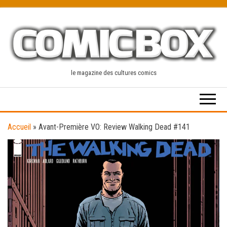
Skip
to
the
content
le magazine des cultures comics
Accueil
»
Avant-Première VO: Review Walking Dead #141