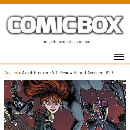
Skip
to
the
content
le magazine des cultures comics
Accueil
»
Avant-Première VO: Review Secret Avengers #29