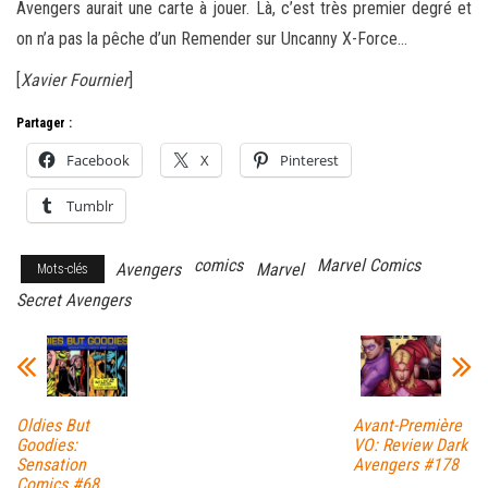
Avengers aurait une carte à jouer. Là, c’est très premier degré et
on n’a pas la pêche d’un Remender sur Uncanny X-Force…
[
Xavier Fournier
]
Partager :
Facebook
X
Pinterest
Tumblr
comics
Marvel Comics
Avengers
Marvel
Mots-clés
Secret Avengers
Oldies But
Avant-Première
Goodies:
VO: Review Dark
Sensation
Avengers #178
Comics #68