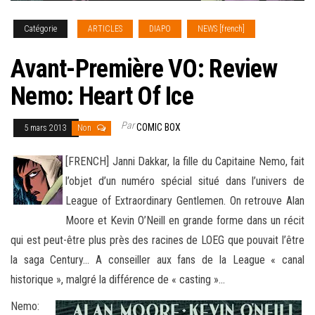
Catégorie
ARTICLES
DIAPO
NEWS [french]
Avant-Première VO: Review
Nemo: Heart Of Ice
Par
COMIC BOX
5 mars 2013
Non
[FRENCH] Janni Dakkar, la fille du Capitaine Nemo, fait
l’objet d’un numéro spécial situé dans l’univers de
League of Extraordinary Gentlemen. On retrouve Alan
Moore et Kevin O’Neill en grande forme dans un récit
qui est peut-être plus près des racines
de LOEG que pouvait l’être
la saga Century… A conseiller aux fans de la League « canal
historique », malgré la différence de « casting »…
Nemo: