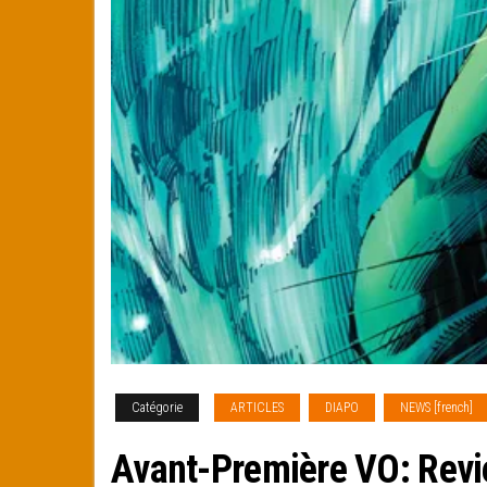
Catégorie
ARTICLES
DIAPO
NEWS [french]
Avant-Première VO: Revi