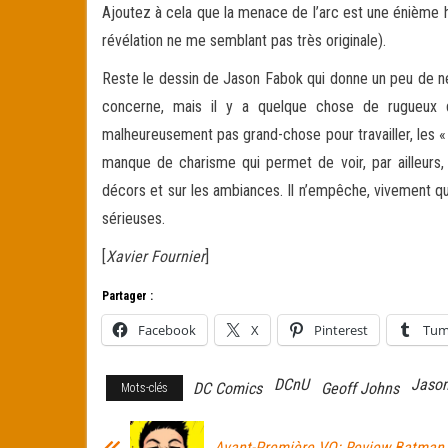
Ajoutez à cela que la menace de l’arc est une énième h
révélation ne me semblant pas très originale).
Reste le dessin de Jason Fabok qui donne un peu de nerf
concerne, mais il y a quelque chose de rugueux da
malheureusement pas grand-chose pour travailler, les «
manque de charisme qui permet de voir, par ailleurs, 
décors et sur les ambiances. Il n’empêche, vivement que
sérieuses.
[
Xavier Fournier
]
Partager :
Facebook
X
Pinterest
Tum
DCnU
Jaso
DC Comics
Geoff Johns
Mots-clés
Avant-Première VO: Review Batman