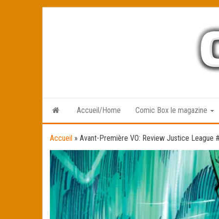
Skip
to
the
content
Accueil/Home
Comic Box le magazine
Accueil
»
Avant-Première VO: Review Justice League 