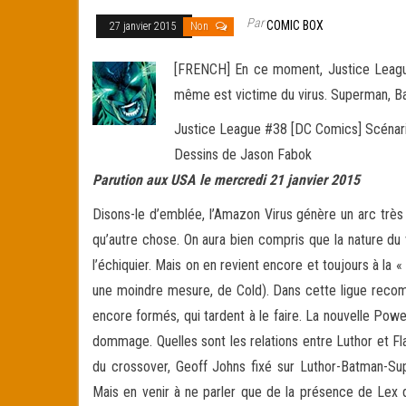
Par
COMIC BOX
27 janvier 2015
Non
[FRENCH] En ce moment, Justice League,
même est victime du virus. Superman, Bat
Justice League #38 [DC Comics] Scénar
Dessins de Jason Fabok
Parution aux USA le mercredi 21 janvier 2015
Disons-le d’emblée, l’Amazon Virus génère un arc très
qu’autre chose. On aura bien compris que la nature du 
l’échiquier. Mais on en revient encore et toujours à la «
une moindre mesure, de Cold). Dans cette ligue recompo
encore formés, qui tardent à le faire. La nouvelle Powe
dommage. Quelles sont les relations entre Luthor et F
du crossover, Geoff Johns fixé sur Luthor-Batman-Superm
Mais en venir à ne parler que de la présence de Lex dét