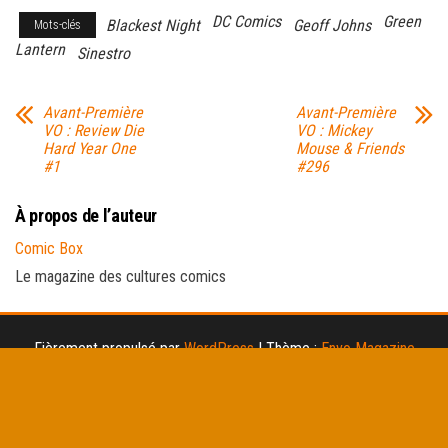
DC Comics
Green
Blackest Night
Geoff Johns
Mots-clés
Lantern
Sinestro
Avant-Première
Avant-Première
VO : Review Die
VO : Mickey
Hard Year One
Mouse & Friends
#1
#296
À propos de l’auteur
Comic Box
Le magazine des cultures comics
Fièrement propulsé par
WordPress
|
Thème :
Envo Magazine