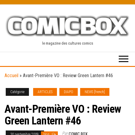
Skip
to
the
content
le magazine des cultures comics
Accueil
»
Avant-Première VO : Review Green Lantern #46
Catégorie
ARTICLES
DIAPO
NEWS [french]
Avant-Première VO : Review
Green Lantern #46
Par
COMIC BOX
30 septembre 2009
Non