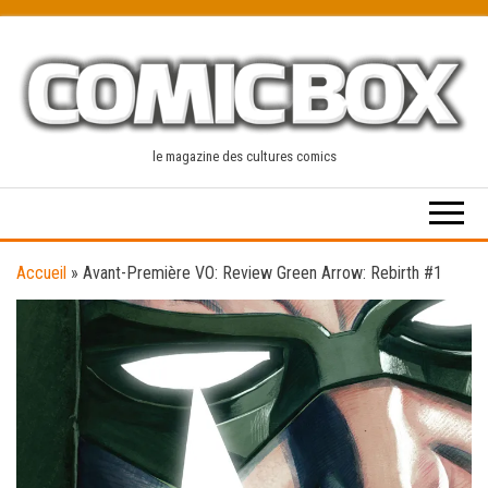
Skip
to
the
content
le magazine des cultures comics
Accueil
»
Avant-Première VO: Review Green Arrow: Rebirth #1