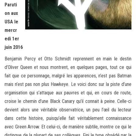
Paruti
on aux
USA le
mercr
edi 1er
juin 2016
Benjamin Percy et Otto Schmidt reprennent en main le destin
d’Oliver Queen et nous montrent, en quelques pages, tout ce qui
fait que ce personnage, malgré les apparences, n’est pas Batman
mais n’est pas non plus Hawkeye. Le voici donc sur la piste d’une
organisation qui s’attaque aux pauvres et qui, en cours de route,
croise le chemin d’une Black Canary qu’il connait à peine. Celle-ci
devient alors une véritable observatrice, un peu l’œil du lecteur
dans cette histoire, puisqu’elle fait véritablement connaissance
avec Green Arrow. Et celui-ci, de manière subtile, montre ce qui le
distingue de la plupart de ses collègues. Fini le type obsédé par la