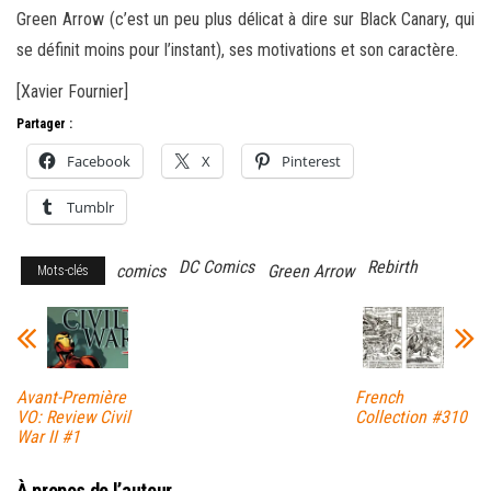
Green Arrow (c’est un peu plus délicat à dire sur Black Canary, qui
se définit moins pour l’instant), ses motivations et son caractère.
[Xavier Fournier]
Partager :
Facebook
X
Pinterest
Tumblr
DC Comics
Rebirth
comics
Green Arrow
Mots-clés
Avant-Première
French
VO: Review Civil
Collection #310
War II #1
À propos de l’auteur