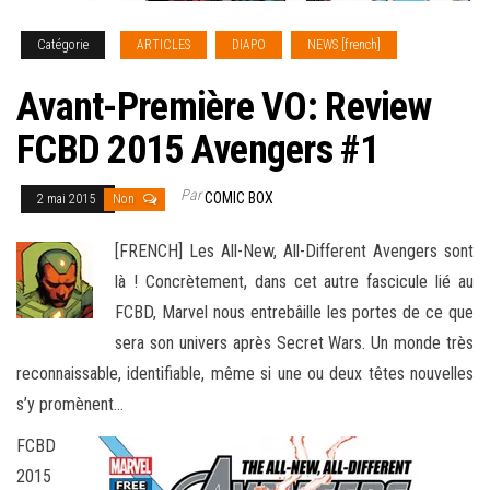
Catégorie
ARTICLES
DIAPO
NEWS [french]
Avant-Première VO: Review
FCBD 2015 Avengers #1
Par
COMIC BOX
2 mai 2015
Non
[FRENCH] Les All-New, All-Different Avengers sont
là ! Concrètement, dans cet autre fascicule lié au
FCBD, Marvel nous entrebâille les portes de ce que
sera son univers après Secret Wars. Un monde très
reconnaissable, identifiable, même si une ou deux têtes nouvelles
s’y
promènent…
FCBD
2015