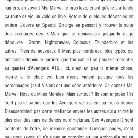
numéro, en voyant Ms. Marvel, le bras levé, criant qu’elle a attendu
ça toute sa vie, un voile se lève. Retour de quelques décennies en
arrière. J’ouvre un Special Strange en pensant y trouver la suite
des aventures des X-Men que je connaissais jusque-là et je
découvre… Storm, Nightcrawler, Colossus, Thunderbird et les
autres. Plein de nouveaux X-Men, plus nombreux, plus typés, qui
ont connu depuis la carrière que l’on sait. Et on pourrait remonter
au quartet d’Avengers #16… Ici, c’est un peu la même chose,
même si le choc est bien moins violent puisque tous les
personnages (sauf Vision) ont une série antérieure. On connaît Ms.
Marvel, Nova ou Miles Morales. Mais surtout ? Ils sont enjoués ! Ils
n’ont pas le pathos que les Avengers se trainent au moins depuis
Disassembled, pas cette méfiance envers les autres qui a animé le
plus clair des runs de Bendis ou d’Hickman. Ces Avengers-là sont
contents de l’être, de manière spontanée. Quelques pages, c’est
peu pour savoir s’il n’y a pas un complot ou une embrouille qui se