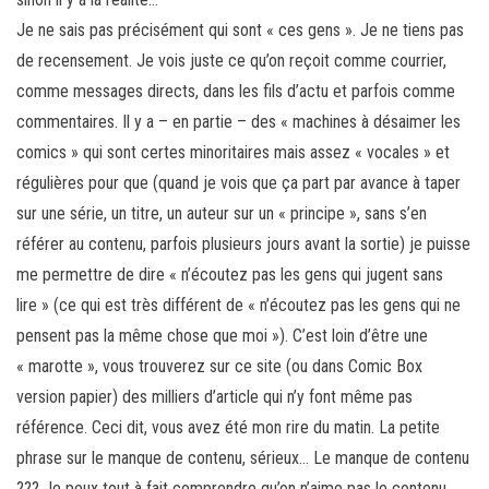
Je ne sais pas précisément qui sont « ces gens ». Je ne tiens pas
de recensement. Je vois juste ce qu’on reçoit comme courrier,
comme messages directs, dans les fils d’actu et parfois comme
commentaires. Il y a – en partie – des « machines à désaimer les
comics » qui sont certes minoritaires mais assez « vocales » et
régulières pour que (quand je vois que ça part par avance à taper
sur une série, un titre, un auteur sur un « principe », sans s’en
référer au contenu, parfois plusieurs jours avant la sortie) je puisse
me permettre de dire « n’écoutez pas les gens qui jugent sans
lire » (ce qui est très différent de « n’écoutez pas les gens qui ne
pensent pas la même chose que moi »). C’est loin d’être une
« marotte », vous trouverez sur ce site (ou dans Comic Box
version papier) des milliers d’article qui n’y font même pas
référence. Ceci dit, vous avez été mon rire du matin. La petite
phrase sur le manque de contenu, sérieux… Le manque de contenu
??? Je peux tout à fait comprendre qu’on n’aime pas le contenu