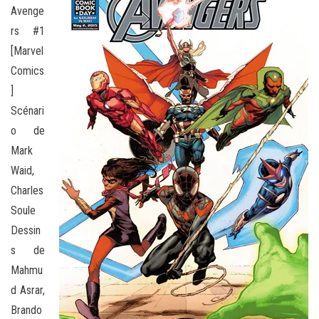
Avenge
rs #1
[Marvel
Comics
]
Scénari
o de
Mark
Waid,
Charles
Soule
Dessin
s de
Mahmu
d Asrar,
Brando