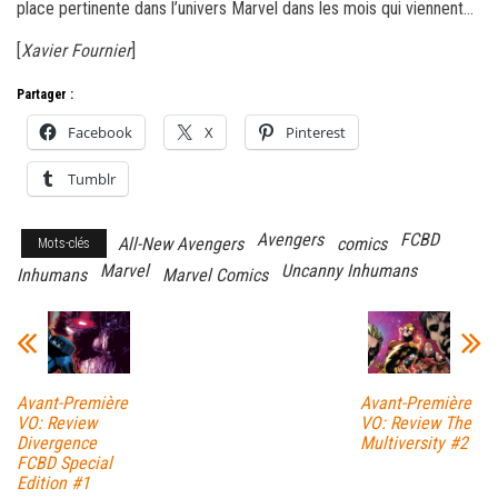
place pertinente dans l’univers Marvel dans les mois qui viennent…
[
Xavier Fournier
]
Partager :
Facebook
X
Pinterest
Tumblr
Avengers
FCBD
All-New Avengers
comics
Mots-clés
Marvel
Uncanny Inhumans
Inhumans
Marvel Comics
Avant-Première
Avant-Première
VO: Review
VO: Review The
Divergence
Multiversity #2
FCBD Special
Edition #1