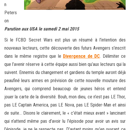
n
Peters
on
Parution aux USA le samedi 2 mai 2015
Si le FCBD Secret Wars est plus un résumé à l’intention des
nouveaux lecteurs, cette découverte des futurs Avengers s’inscrit
dans le même registre que le
Divergence de DC
. Délimiter ce
que l’avenir réserve à cette équipe aussi bien qu’aux lecteurs qui la
suivent. Ennemis du changement et gardiens du temple auront déjà
peaufiné leurs armes en prévision de cette nouvelle mouture des
Avengers, qui comprend beaucoup de jeunes héros et entend
jouer la carte de la diversité. Bouh, mon dieu, ce n’est pas LE Thor,
pas LE Captain America, pas LE Nova, pas LE Spider-Man et ainsi
de suite… Disons le clairement, le « c’était mieux avant » lancinant
qui n’attend même pas d’avoir lu l’épisode pour avoir un avis sur
l’épisode, je ne le respecte pas. D’autant moins qu’en ouvrant ce