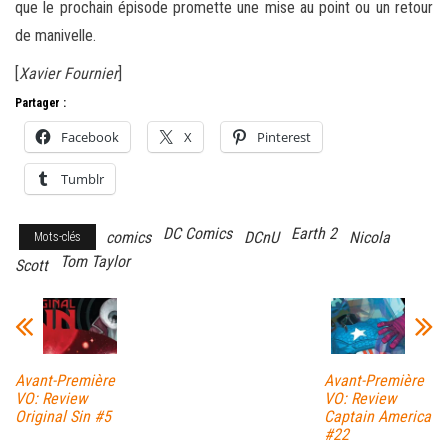
que le prochain épisode promette une mise au point ou un retour
de manivelle.
[
Xavier Fournier
]
Partager :
Facebook
X
Pinterest
Tumblr
DC Comics
Earth 2
comics
DCnU
Nicola
Mots-clés
Tom Taylor
Scott
Avant-Première
Avant-Première
VO: Review
VO: Review
Original Sin #5
Captain America
#22