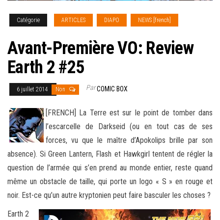
Catégorie
ARTICLES
DIAPO
NEWS [french]
Avant-Première VO: Review
Earth 2 #25
Par
COMIC BOX
6 juillet 2014
Non
[FRENCH] La Terre est sur le point de tomber dans
l’escarcelle de Darkseid (ou en tout cas de ses
forces, vu que le maître d’Apokolips brille par son
absence). Si Green Lantern, Flash et Hawkgirl tentent de régler la
question de l’armée qui s’en prend au monde entier, reste quand
même un obstacle de taille, qui porte un logo « S » en rouge et
noir. Est-ce qu’un autre kryptonien peut faire basculer les choses ?
Earth 2