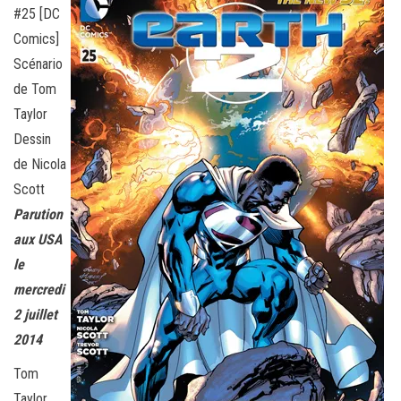
#25 [DC
Comics]
Scénario
de Tom
Taylor
Dessin
de Nicola
Scott
Parution
aux USA
le
mercredi
2 juillet
2014
Tom
Taylor