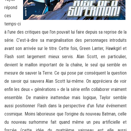
répond
ces
temps-ci
à l’une des critiques que l’on pouvait lui faire depuis sa reprise de la
série. C’est-à-dire sa marginalisation des personnages introduits
avant son arrivée sur le titre. Cette fois, Green Lanter, Hawkgirl et
Flash sont largement mieux servis. Alan Scott, en particulier,
devient le maillon important de la chaîne, le seul qui semble en
mesure de sauver la Terre. Ce qui pose par conséquent la question
de savoir qui sauvera Alan Scott lui-même. On appréciera de voir
enfin les deux « générations » de la série enfin collaborer vraiment
ensemble. De manière inattendue mais logique, Taylor semble
aussi positionner Flash dans la perspective d’un futur événement
cosmique. Moins laborieuse que l’origine du nouveau Batman, celle
du nouveau surhomme fait quand même un peu artificielle et
forcée (cette idée du quatrième vaisseau est elle aussi