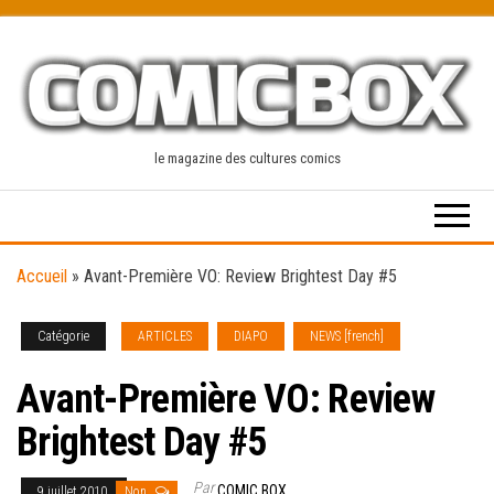
Skip
to
the
content
le magazine des cultures comics
Accueil
»
Avant-Première VO: Review Brightest Day #5
Catégorie
ARTICLES
DIAPO
NEWS [french]
Avant-Première VO: Review
Brightest Day #5
Par
COMIC BOX
9 juillet 2010
Non