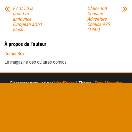
F.A.C.T.S is
Oldies But
proud to
Goodies:
announce
Adventure
European artist
Comics #75
Floch
(1942)
À propos de l’auteur
Comic Box
Le magazine des cultures comics
Fièrement propulsé par
WordPress
|
Thème :
Envo Magazine