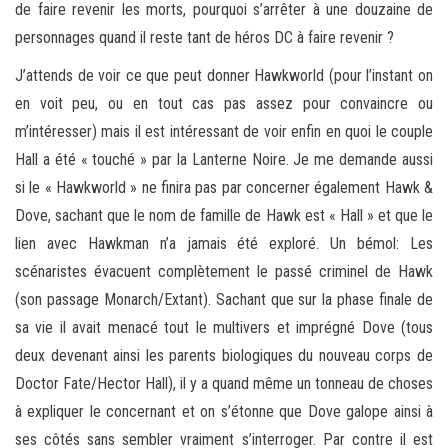
de faire revenir les morts, pourquoi s’arrêter à une douzaine de
personnages quand il reste tant de héros DC à faire revenir ?
J’attends de voir ce que peut donner Hawkworld (pour l’instant on
en voit peu, ou en tout cas pas assez pour convaincre ou
m’intéresser) mais il est intéressant de voir enfin en quoi le couple
Hall a été « touché » par la Lanterne Noire. Je me demande aussi
si le « Hawkworld » ne finira pas par concerner également Hawk &
Dove, sachant que le nom de famille de Hawk est « Hall » et que le
lien avec Hawkman n’a jamais été exploré. Un bémol: Les
scénaristes évacuent complètement le passé criminel de Hawk
(son passage Monarch/Extant). Sachant que sur la phase finale de
sa vie il avait menacé tout le multivers et imprégné Dove (tous
deux devenant ainsi les parents biologiques du nouveau corps de
Doctor Fate/Hector Hall), il y a quand même un tonneau de choses
à expliquer le concernant et on s’étonne que Dove galope ainsi à
ses côtés sans sembler vraiment s’interroger. Par contre il est