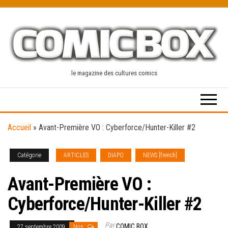
Skip
to
the
content
le magazine des cultures comics
Accueil
»
Avant-Première VO : Cyberforce/Hunter-Killer #2
Catégorie
ARTICLES
DIAPO
NEWS [french]
Avant-Première VO :
Cyberforce/Hunter-Killer #2
Par
COMIC BOX
27 septembre 2009
Non