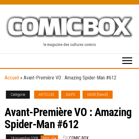
Skip
to
the
content
le magazine des cultures comics
Accueil
»
Avant-Première VO : Amazing Spider-Man #612
Catégorie
ARTICLES
DIAPO
NEWS [french]
Avant-Première VO : Amazing
Spider-Man #612
Par
COMIC BOX
18 novembre 2009
Non