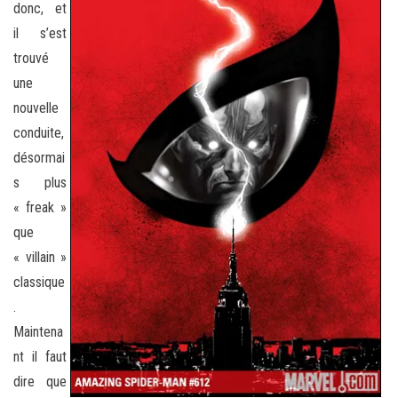
donc, et
il s’est
trouvé
une
nouvelle
conduite,
désormai
s plus
« freak »
que
« villain »
classique
.
Maintena
nt il faut
dire que