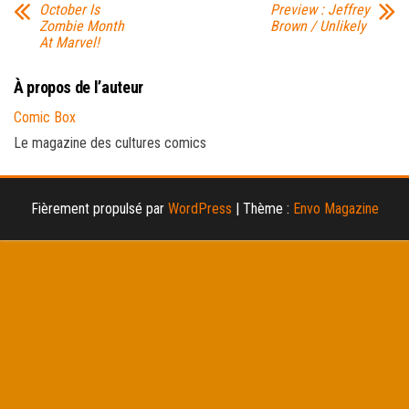
October Is
Preview : Jeffrey
Zombie Month
Brown / Unlikely
At Marvel!
À propos de l’auteur
Comic Box
Le magazine des cultures comics
Fièrement propulsé par
WordPress
|
Thème :
Envo Magazine