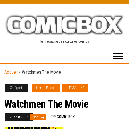
Skip
to
the
content
le magazine des cultures comics
Accueil
»
Watchmen The Movie
Catégorie
Liens - Persos
LIENS/LINKS
Watchmen The Movie
Par
COMIC BOX
28 août 2007
Non