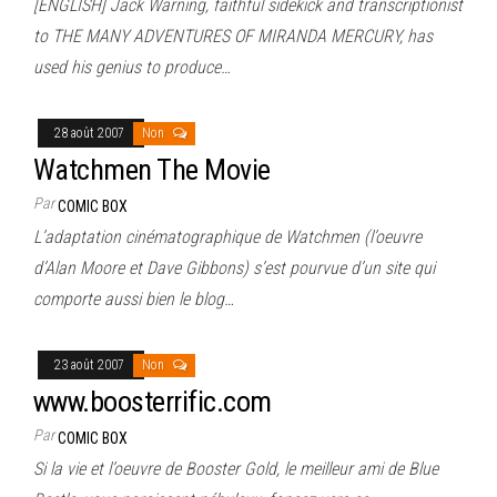
[ENGLISH] Jack Warning, faithful sidekick and transcriptionist
to THE MANY ADVENTURES OF MIRANDA MERCURY, has
used his genius to produce…
28 août 2007
Non
Watchmen The Movie
Par
COMIC BOX
L’adaptation cinématographique de Watchmen (l’oeuvre
d’Alan Moore et Dave Gibbons) s’est pourvue d’un site qui
comporte aussi bien le blog…
23 août 2007
Non
www.boosterrific.com
Par
COMIC BOX
Si la vie et l’oeuvre de Booster Gold, le meilleur ami de Blue