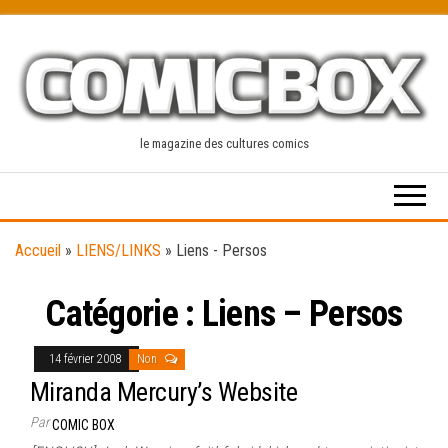
Skip
to
the
content
le magazine des cultures comics
Accueil
»
LIENS/LINKS
»
Liens - Persos
Catégorie :
Liens – Persos
14 février 2008
Non
Miranda Mercury’s Website
Par
COMIC BOX