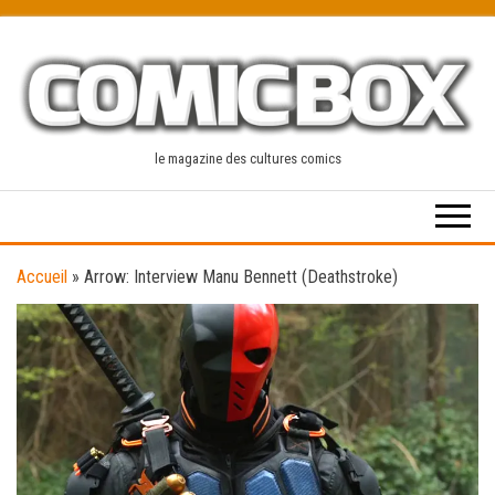
Skip
to
the
content
le magazine des cultures comics
Accueil
»
Arrow: Interview Manu Bennett (Deathstroke)