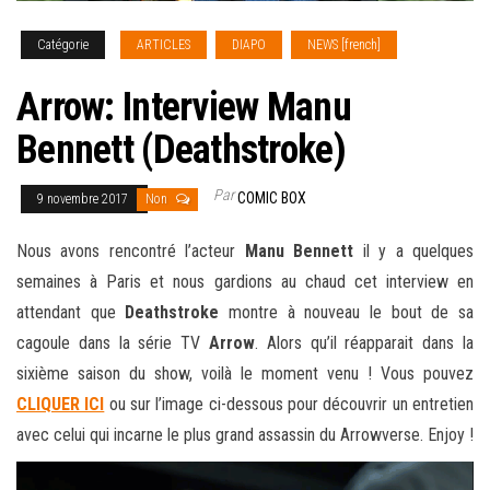
Catégorie
ARTICLES
DIAPO
NEWS [french]
Arrow: Interview Manu
Bennett (Deathstroke)
Par
COMIC BOX
9 novembre 2017
Non
Nous avons rencontré l’acteur
Manu Bennett
il y a quelques
semaines à Paris et nous gardions au chaud cet interview en
attendant que
Deathstroke
montre à nouveau le bout de sa
cagoule dans la série TV
Arrow
. Alors qu’il réapparait dans la
sixième saison du show, voilà le moment venu ! Vous pouvez
CLIQUER ICI
ou sur l’image ci-dessous pour découvrir un entretien
avec
celui qui incarne le plus grand assassin du Arrowverse. Enjoy !