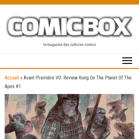
Skip
to
the
content
le magazine des cultures comics
Accueil
»
Avant-Première VO: Review Kong On The Planet Of The
Apes #1