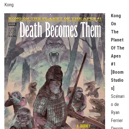
Kong.
Kong
On
The
Planet
Of The
Apes
#1
[Boom
Studio
s]
Scénari
o de
Ryan
Ferrier
Dessin