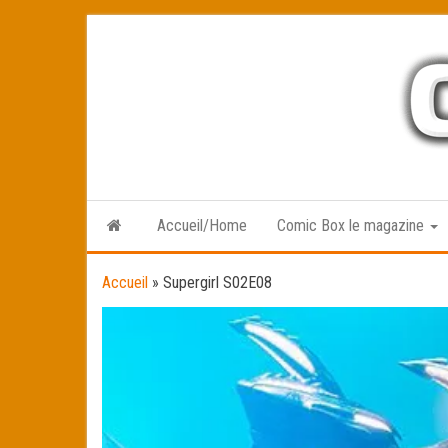
Skip
to
the
content
Accueil/Home
Comic Box le magazine
Accueil
»
Supergirl S02E08