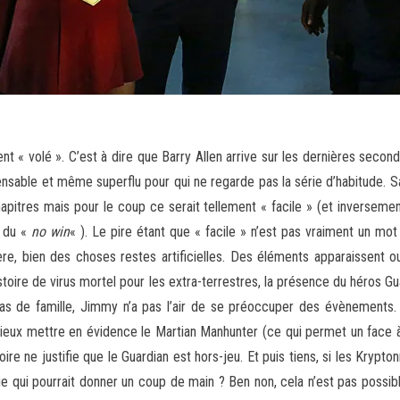
ent « volé ». C’est à dire que Barry Allen arrive sur les dernières secon
ensable et même superflu pour qui ne regarde pas la série d’habitude. S
pitres mais pour le coup ce serait tellement « facile » (et inversement
t du «
no win
« ). Le pire étant que « facile » n’est pas vraiment un mot
, bien des choses restes artificielles. Des éléments apparaissent o
toire de virus mortel pour les extra-terrestres, la présence du héros Gua
pas de famille, Jimmy n’a pas l’air de se préoccuper des évènements.
t mieux mettre en évidence le Martian Manhunter (ce qui permet un face
e ne justifie que le Guardian est hors-jeu. Et puis tiens, si les Kryptonni
ie qui pourrait donner un coup de main ? Ben non, cela n’est pas possibl