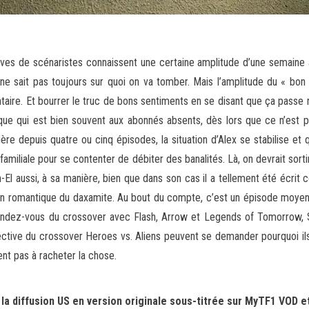
ives de scénaristes connaissent une certaine amplitude d’une semaine à 
 ne sait pas toujours sur quoi on va tomber. Mais l’amplitude du « bon
entaire. Et bourrer le truc de bons sentiments en se disant que ça passe n
ue qui est bien souvent aux abonnés absents, dès lors que ce n’est p
ière depuis quatre ou cinq épisodes, la situation d’Alex se stabilise
familiale pour se contenter de débiter des banalités. Là, on devrait sort
l aussi, à sa manière, bien que dans son cas il a tellement été écrit
n romantique du daxamite. Au bout du compte, c’est un épisode moyen (on 
rendez-vous du crossover avec Flash, Arrow et Legends of Tomorrow, S
ctive du crossover Heroes vs. Aliens peuvent se demander pourquoi ils
nt pas à racheter la chose.
la diffusion US en version originale sous-titrée sur MyTF1 VOD et