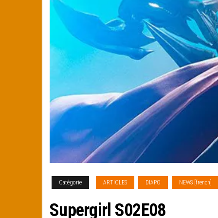
Catégorie
ARTICLES
DIAPO
NEWS [french]
Supergirl S02E08