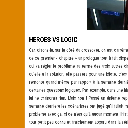
HEROES VS LOGIC
Car, disons-le, sur le côté du crossover, on est carrém
de ce premier « chapitre » un prologue tout à fait disp
qui va régler le problème au terme des trois autres cha
qu’elle a la solution, elle passera pour une idiote, c’es
remonte quand même par rapport à la semaine dernière
certaines questions logiques. Par exemple, dans une his
lui ne craindrait rien. Mais non ! Passé un énième re
semaine dernière les scénaristes ont jugé qu’il fallai
problème avec ça, si ce n’est qu’à aucun moment l’histoir
tout petit peu connu et fraichement apparu dans la sér