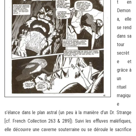
t en
Demon
a, elle
se rend
dans sa
tour
secrèt
e et
grâce à
un
rituel
magiqu
e
s’élance dans le plan astral (un peu à la manière d’un Dr. Strange
[cf. French Collection 263 & 289]). Suivi les effluves maléfiques,
elle découvre une caverne souterraine ou se déroule le sacrifice