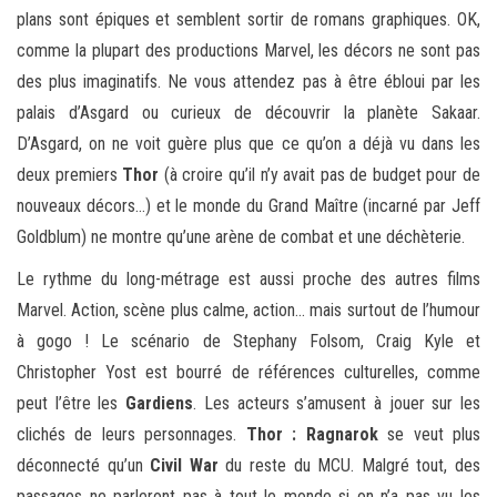
plans sont épiques et semblent sortir de romans graphiques. OK,
comme la plupart des productions Marvel, les décors ne sont pas
des plus imaginatifs. Ne vous attendez pas à être ébloui par les
palais d’Asgard ou curieux de découvrir la planète Sakaar.
D’Asgard, on ne voit guère plus que ce qu’on a déjà vu dans les
deux premiers
Thor
(à croire qu’il n’y avait pas de budget pour de
nouveaux décors…) et le monde du Grand Maître (incarné par Jeff
Goldblum) ne montre qu’une arène de combat et une déchèterie.
Le rythme du long-métrage est aussi proche des autres films
Marvel. Action, scène plus calme, action… mais surtout de l’humour
à gogo ! Le scénario de Stephany Folsom, Craig Kyle et
Christopher Yost est bourré de références culturelles, comme
peut l’être les
Gardiens
. Les acteurs s’amusent à jouer sur les
clichés de leurs personnages.
Thor : Ragnarok
se veut plus
déconnecté qu’un
Civil War
du reste du MCU. Malgré tout, des
passages ne parleront pas à tout le monde si on n’a pas vu les