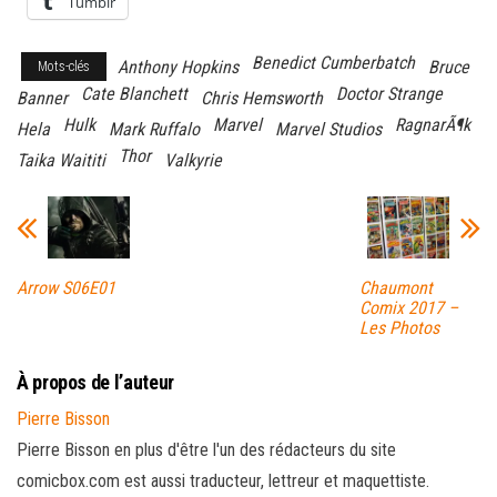
Tumblr
Benedict Cumberbatch
Anthony Hopkins
Bruce
Mots-clés
Cate Blanchett
Doctor Strange
Banner
Chris Hemsworth
Hulk
Marvel
RagnarÃ¶k
Hela
Mark Ruffalo
Marvel Studios
Thor
Taika Waititi
Valkyrie
Arrow S06E01
Chaumont
Comix 2017 –
Les Photos
À propos de l’auteur
Pierre Bisson
Pierre Bisson en plus d'être l'un des rédacteurs du site
comicbox.com est aussi traducteur, lettreur et maquettiste.