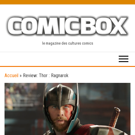
Skip
to
the
content
le magazine des cultures comics
Accueil
»
Review: Thor : Ragnarok