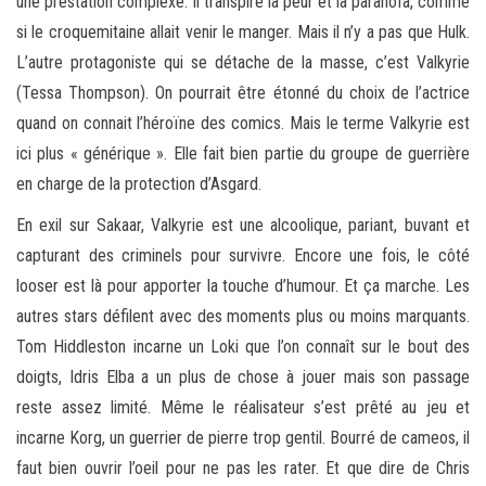
une prestation complexe. Il transpire la peur et la paranoïa, comme
si le croquemitaine allait venir le manger. Mais il n’y a pas que Hulk.
L’autre protagoniste qui se détache de la masse, c’est Valkyrie
(Tessa Thompson). On pourrait être étonné du choix de l’actrice
quand on connait l’héroïne des comics. Mais le terme Valkyrie est
ici plus « générique ». Elle fait bien partie du groupe de guerrière
en charge de la protection d’Asgard.
En exil sur Sakaar, Valkyrie est une alcoolique, pariant, buvant et
capturant des criminels pour survivre. Encore une fois, le côté
looser est là pour apporter la touche d’humour. Et ça marche. Les
autres stars défilent avec des moments plus ou moins marquants.
Tom Hiddleston incarne un Loki que l’on connaît sur le bout des
doigts, Idris Elba a un plus de chose à jouer mais son passage
reste assez limité. Même le réalisateur s’est prêté au jeu et
incarne Korg, un guerrier de pierre trop gentil. Bourré de cameos, il
faut bien ouvrir l’oeil pour ne pas les rater. Et que dire de Chris