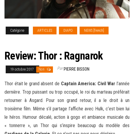
Catégorie
ARTICLES
DIAPO
NEWS [french]
REVIEW
CINEMA
Review: Thor : Ragnarok
Par
PIERRE BISSON
19 octobre 2017
Non
Thor était le grand absent de
Captain America: Civil War
l’année
dernière. Trop puissant ou trop occupé, le roi du marteau préférait
retourner à Asgard. Pour son grand retour, il a le droit à un
troisième film. Même s’il partage l’affiche avec Hulk, c’est bien lui
le héros. Humour décalé, action à gogo et ambiance musicale du
« tonnerre », un Thor qui s’inspire beaucoup du modèle des
Gardiens de la Galaxie
. Et ce n’est pas pour nous déplaire…