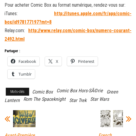
Pour acheter Comic Box au format numérique, rendez-vous sur:
iTunes:
http://itunes.apple.com/fr/app/comic-
box/id978177197?mt=8
Relay.com:
http://www.relay.com/comic-box/numero-courant-
2492.html
Partager :
Facebook
X
Pinterest
Tumblr
Comic Box Hors-SÃ©rie
Comic Box
Green
Mots-clés
Rom The Spaceknight
Star Wars
Lantern
Star Trek
Avant-Première
French